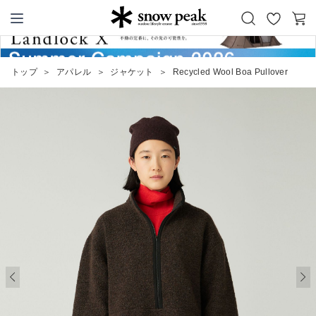
お
カ
Snow Peak
気
ー
に
ト
トップ
＞
アパレル
＞
ジャケット
＞
Recycled Wool Boa Pullover
入
り