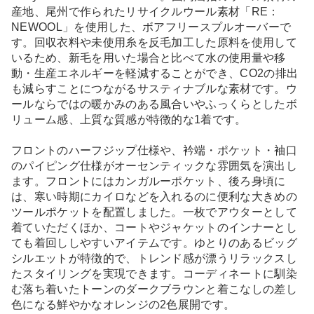
産地、尾州で作られたリサイクルウール素材「RE：
NEWOOL」を使用した、ボアフリースプルオーバーで
す。回収衣料や未使用糸を反毛加工した原料を使用して
いるため、新毛を用いた場合と比べて水の使用量や移
動・生産エネルギーを軽減することができ、CO2の排出
も減らすことにつながるサスティナブルな素材です。ウ
ールならではの暖かみのある風合いやふっくらとしたボ
リューム感、上質な質感が特徴的な1着です。
フロントのハーフジップ仕様や、衿端・ポケット・袖口
のパイピング仕様がオーセンティックな雰囲気を演出し
ます。フロントにはカンガルーポケット、後ろ身頃に
は、寒い時期にカイロなどを入れるのに便利な大きめの
ツールポケットを配置しました。一枚でアウターとして
着ていただくほか、コートやジャケットのインナーとし
ても着回ししやすいアイテムです。ゆとりのあるビッグ
シルエットが特徴的で、トレンド感が漂うリラックスし
たスタイリングを実現できます。コーディネートに馴染
む落ち着いたトーンのダークブラウンと着こなしの差し
色になる鮮やかなオレンジの2色展開です。