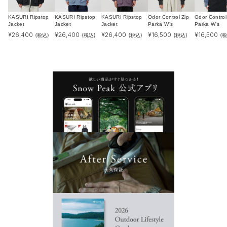
KASURI Ripstop
KASURI Ripstop
KASURI Ripstop
Odor Control Zip
Odor Control
Jacket
Jacket
Jacket
Parka W's
Parka W's
¥
26,400
¥
26,400
¥
26,400
¥
16,500
¥
16,500
(税込)
(税込)
(税込)
(税込)
(税