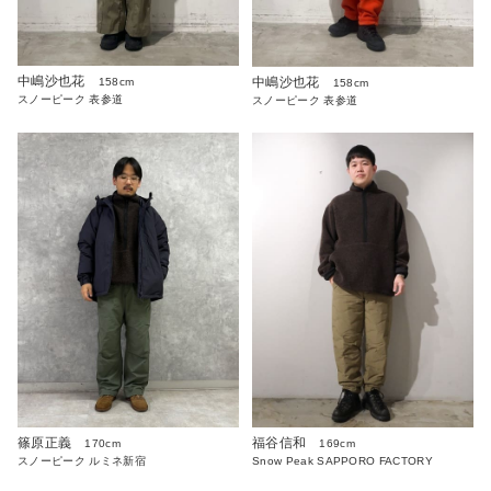
中嶋沙也花
中嶋沙也花
158cm
158cm
スノーピーク 表参道
スノーピーク 表参道
篠原正義
福谷信和
170cm
169cm
スノーピーク ルミネ新宿
Snow Peak SAPPORO FACTORY