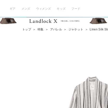
ギア
メンズ
ウィメンズ
キッズ
フード
トップ
＞
特集
＞
アパレル
＞
ジャケット
＞
Linen Silk St