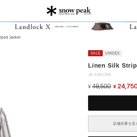
riped Jacket
SALE
UNISEX
Linen Silk Stri
JK-23SU305
49,500
24,75
¥
¥
店舗在庫を見