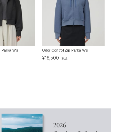
p Parka W's
Odor Control Zip Parka W's
¥
16,500
(税込)