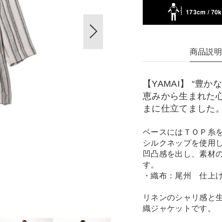
173cm / 70
商品説
【YAMAI】 “豊
恵みから生まれた
まに仕立てました
ベースにはＴＯＰ糸
シルクネップを使用
凹凸感を出し、素材
す。
・織布：尾州 仕上
リネンのシャリ感と
織ジャケットです。