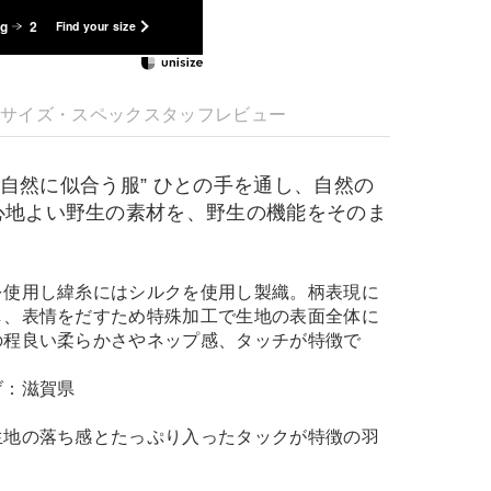
kg
2
Find your size
明
サイズ・スペック
スタッフレビュー
かな自然に似合う服” ひとの手を通し、自然の
心地よい野生の素材を、野生の機能をそのま
。
を使用し緯糸にはシルクを使用し製織。柄表現に
し、表情をだすため特殊加工で生地の表面全体に
の程良い柔らかさやネップ感、タッチが特徴で
げ：滋賀県
生地の落ち感とたっぷり入ったタックが特徴の羽