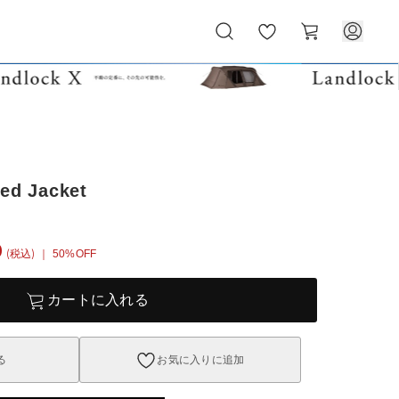
お
カ
気
ー
に
ト
入
り
ped Jacket
0
(税込)
｜ 50%OFF
カートに入れる
る
お気に入りに追加