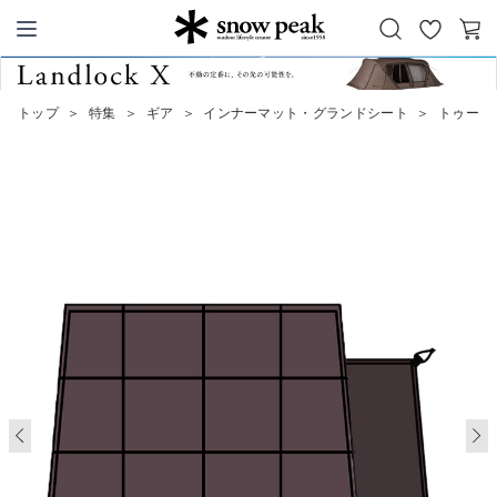
お
カ
Snow Peak
気
ー
に
ト
トップ
＞
特集
＞
ギア
＞
インナーマット・グランドシート
＞
トゥーガ
入
り