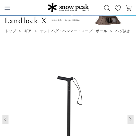
お
カ
Snow Peak
気
ー
に
ト
トップ
＞
ギア
＞
テントペグ・ハンマー・ロープ・ポール
＞
ペグ抜きロ
入
り