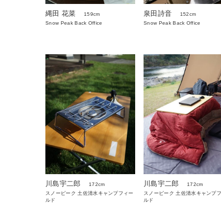
泉田詩音
縄田 花菜
152cm
159cm
Snow Peak Back Office
Snow Peak Back Office
川島宇二郎
川島宇二郎
172cm
172cm
スノーピーク 土佐清水キャンプフィー
スノーピーク 土佐清水キャンプ
ルド
ルド