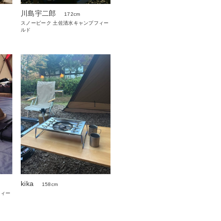
川島宇二郎
172cm
スノーピーク 土佐清水キャンプフィー
ルド
kika
158cm
フィー