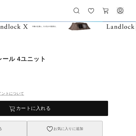
お
カ
気
ー
に
ト
入
り
レール 4ユニット
イントについて
カートに入れる
る
お気に入りに追加