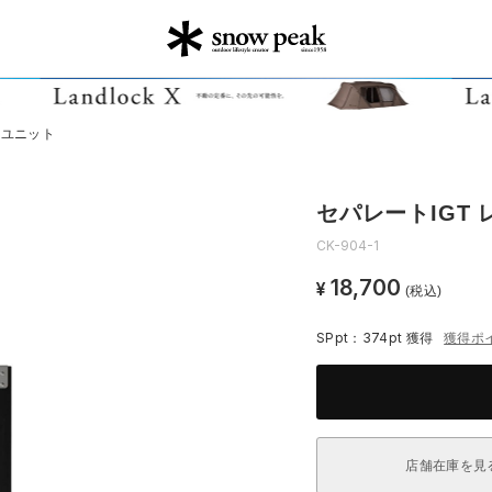
4ユニット
セパレートIGT 
CK-904-1
18,700
¥
(税込)
SPpt：374pt
獲得
獲得ポ
店舗在庫を見