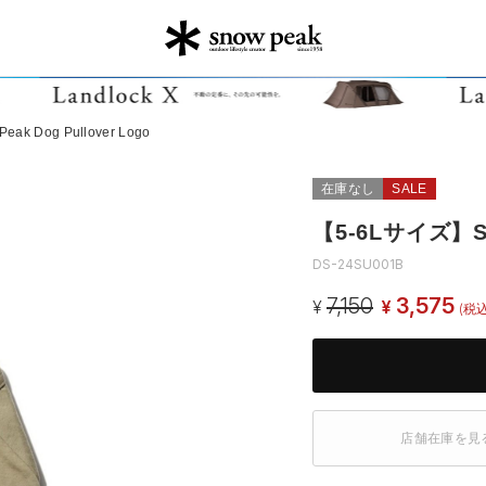
k Dog Pullover Logo
在庫なし
SALE
【5-6Lサイズ】Sno
DS-24SU001B
7,150
3,575
¥
¥
(税込
店舗在庫を見