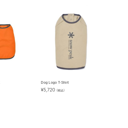
t
Dog Logo T-Shirt
¥
5,720
(税込)