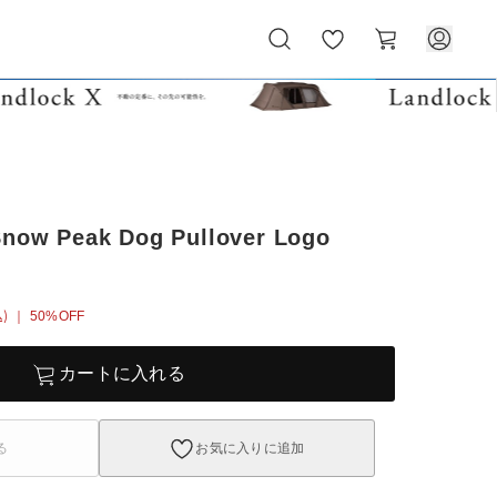
お
カ
気
ー
に
ト
入
り
w Peak Dog Pullover Logo
)
｜ 50%OFF
カートに入れる
る
お気に入りに追加