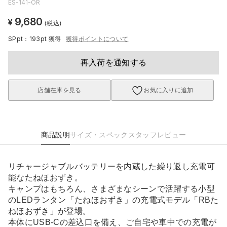
ES-141-OR
9,680
¥
(税込)
SPpt：193pt
獲得
獲得ポイントについて
再入荷を通知する
店舗在庫を見る
お気に入りに追加
商品説明
サイズ・スペック
スタッフレビュー
リチャージャブルバッテリーを内蔵した繰り返し充電可
能なたねほおずき。
キャンプはもちろん、さまざまなシーンで活躍する小型
のLEDランタン「たねほおずき」の充電式モデル「RBた
ねほおずき」が登場。
本体にUSB-Cの差込口を備え、ご自宅や車中での充電が