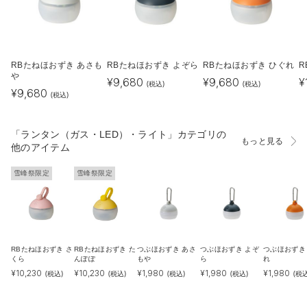
RBたねほおずき あさも
RBたねほおずき よぞら
RBたねほおずき ひぐれ
R
や
¥
9,680
¥
9,680
¥
(税込)
(税込)
¥
9,680
(税込)
「ランタン（ガス・LED）・ライト」カテゴリの
もっと見る
他のアイテム
雪峰祭限定
雪峰祭限定
RBたねほおずき さ
RBたねほおずき た
つぶほおずき あさ
つぶほおずき よぞ
つぶほおずき
くら
んぽぽ
もや
ら
れ
¥
10,230
¥
10,230
¥
1,980
¥
1,980
¥
1,980
(税込)
(税込)
(税込)
(税込)
(税込