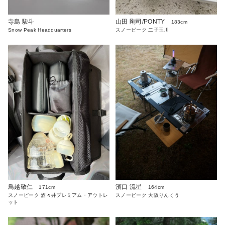
寺島 駿斗
山田 剛司/PONTY
183cm
Snow Peak Headquarters
スノーピーク 二子玉川
鳥越敬仁
濱口 流星
171cm
164cm
スノーピーク 酒々井プレミアム・アウトレ
スノーピーク 大阪りんくう
ット