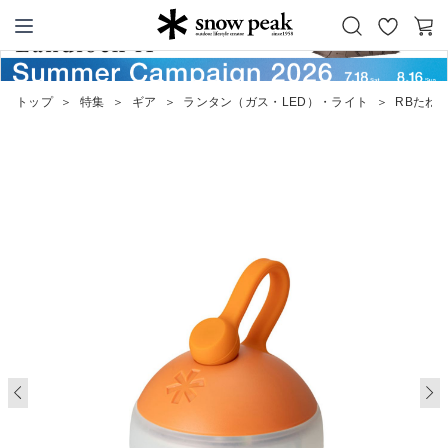
お
カ
Snow Peak
気
ー
に
ト
トップ
＞
特集
＞
ギア
＞
ランタン（ガス・LED）・ライト
＞
RBたね
入
り