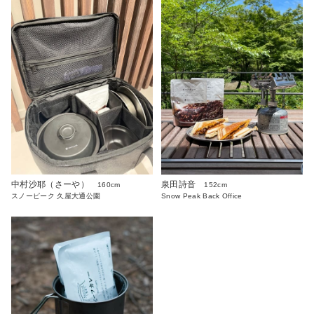
中村沙耶（さーや）
泉田詩音
160cm
152cm
スノーピーク 久屋大通公園
Snow Peak Back Office