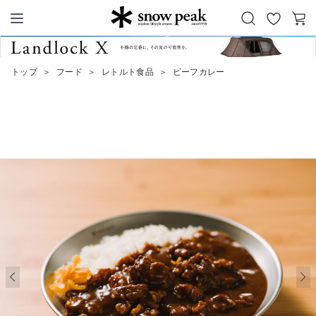
お
カ
Snow Peak
気
ー
に
ト
トップ
＞
フード
＞
レトルト食品
＞
ビーフカレー
入
り