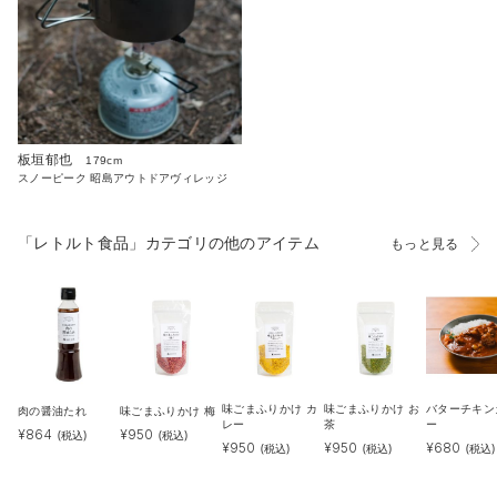
板垣郁也
179cm
スノーピーク 昭島アウトドアヴィレッジ
「レトルト食品」カテゴリの他のアイテム
もっと見る
味ごまふりかけ カ
味ごまふりかけ お
バターチキン
肉の醤油たれ
味ごまふりかけ 梅
レー
茶
ー
¥
864
¥
950
(税込)
(税込)
¥
950
¥
950
¥
680
(税込)
(税込)
(税込)