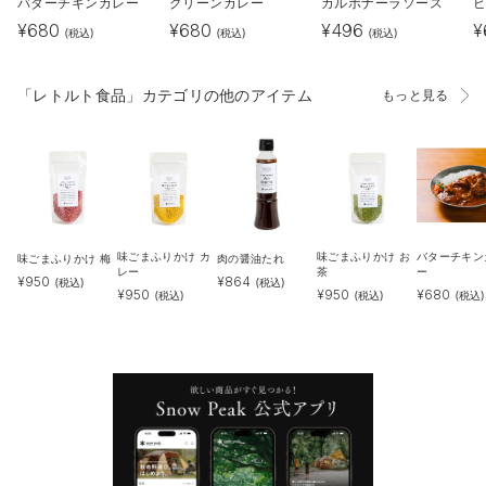
バターチキンカレー
グリーンカレー
カルボナーラソース
¥
680
¥
680
¥
496
¥
(税込)
(税込)
(税込)
「レトルト食品」カテゴリの他のアイテム
もっと見る
味ごまふりかけ カ
味ごまふりかけ お
バターチキン
味ごまふりかけ 梅
肉の醤油たれ
レー
茶
ー
¥
950
¥
864
(税込)
(税込)
¥
950
¥
950
¥
680
(税込)
(税込)
(税込)