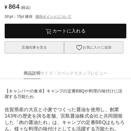
864
¥
(税込)
SPpt：17pt
獲得
獲得ポイントについて
カートに入れる
店舗在庫を見る
お気に入りに追加
商品説明
サイズ・スペック
スタッフレビュー
【キャンパーの食卓】キャンプの定番BBQや料理の味付けに活
躍する万能たれ
佐賀県産の大豆と小麦でつくった醤油を使用し、創業
143年の歴史を誇る老舗、宮島醤油株式会社と共同開発
した「肉の醤油たれ」は、キャンプの定番BBQはもちろ
ん、様々な料理の味付けとしても活躍する万能たれ。