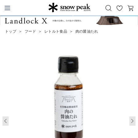
お
カ
Snow Peak
気
ー
に
ト
トップ
＞
フード
＞
レトルト食品
＞
肉の醤油たれ
入
り