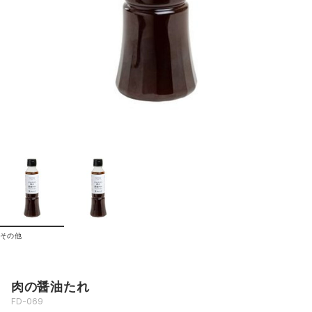
その他
肉の醤油たれ
FD-069