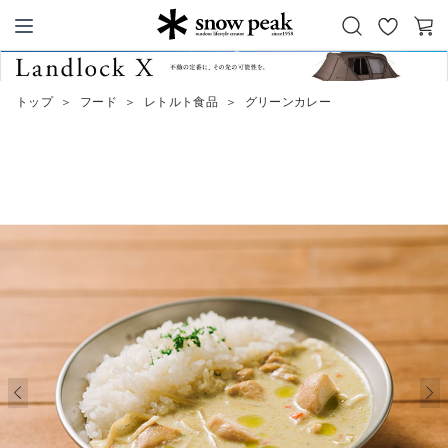
お
カ
Snow Peak
気
ー
に
ト
トップ
＞
フード
＞
レトルト食品
＞
グリーンカレー
入
り