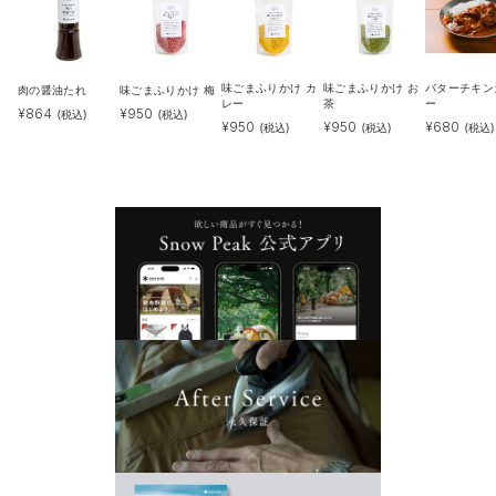
味ごまふりかけ カ
味ごまふりかけ お
バターチキン
肉の醤油たれ
味ごまふりかけ 梅
レー
茶
ー
¥
864
¥
950
(税込)
(税込)
¥
950
¥
950
¥
680
(税込)
(税込)
(税込)