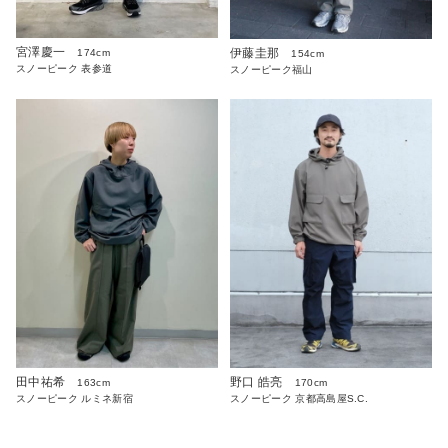
宮澤慶一
伊藤圭那
174cm
154cm
スノーピーク 表参道
スノーピーク福山
田中祐希
野口 皓亮
163cm
170cm
スノーピーク ルミネ新宿
スノーピーク 京都高島屋S.C.