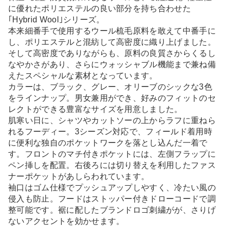
に優れたポリエステルの良い部分を持ち合わせた
｢Hybrid Wool｣シリーズ。
本来細番手で使用するウール梳毛原料を敢えて中番手に
し、ポリエステルと混紡して高密度に織り上げました。
そして高密度でありながらも、原料の良質さからくるし
なやかさがあり、さらにウォッシャブル機能まで兼ね備
えたスペシャルな素材となっています。
カラーは、ブラック、グレー、オリーブのシックな3色
をラインナップ。男女兼用ができ、好みのフィットのセ
レクトができる豊富なサイズを用意しました。
肌寒い日に、シャツやカットソーの上からラフに重ねら
れるフーディー。3シーズン対応で、フィールド着用時
に便利な独自のポケットワークを落とし込んだ一着で
す。フロントのマチ付きポケットには、左側フラップに
ペン挿しを配置。右後ろには切り替えを利用したファス
ナーポケットがあしらわれています。
袖口はゴム仕様でプッシュアップしやすく、冷たい風の
侵入も防止。フードはストッパー付きドローコードで調
整可能です。裾に配したブランドロゴ刺繍がが、さりげ
ないアクセントを効かせます。