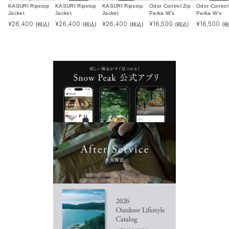
KASURI Ripstop
KASURI Ripstop
KASURI Ripstop
Odor Control Zip
Odor Control
Jacket
Jacket
Jacket
Parka W's
Parka W's
¥
26,400
¥
26,400
¥
26,400
¥
16,500
¥
16,500
(税込)
(税込)
(税込)
(税込)
(税