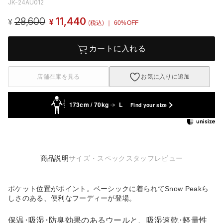
JK-24AU012
28,600
11,440
¥
¥
(税込)
｜ 60%OFF
カートに入れる
店舗在庫を見る
お気に入りに追加
173cm / 70kg
L
Find your size
商品説明
サイズ・スペック
スタッフレビュー
ポケット位置がポイント。ベーシックに着られてSnow Peakら
しさのある、便利なフーディーが登場。
保温･吸湿･防臭効果のあるウールと、吸湿速乾･軽量性