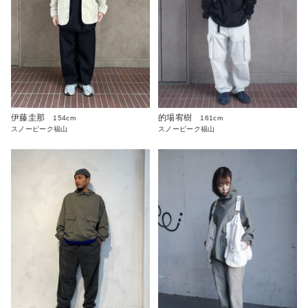
伊藤圭那
的場宥樹
154cm
161cm
スノーピーク福山
スノーピーク福山