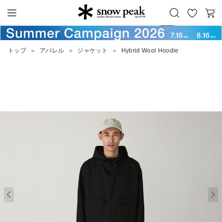
お
カ
Snow Peak
気
ー
に
ト
トップ
＞
アパレル
＞
ジャケット
＞
Hybrid Wool Hoodie
入
り