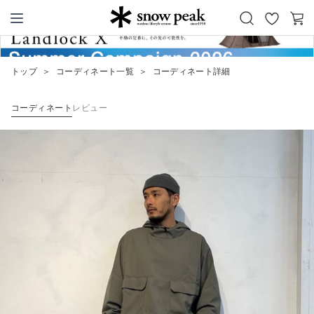
お
カ
Snow Peak
気
ー
に
ト
トップ
＞
コーディネート一覧
＞
コーディネート詳細
入
り
コーディネート
レビュー