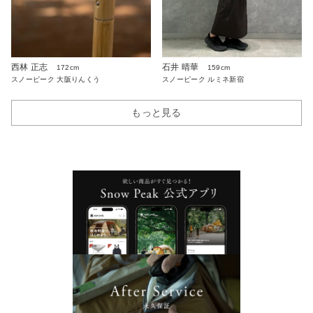
西林 正志
石井 晴華
172cm
159cm
スノーピーク 大阪りんくう
スノーピーク ルミネ新宿
もっと見る