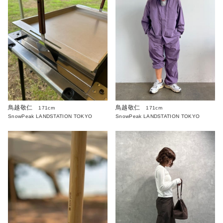
鳥越敬仁
鳥越敬仁
171cm
171cm
SnowPeak LANDSTATION TOKYO
SnowPeak LANDSTATION TOKYO