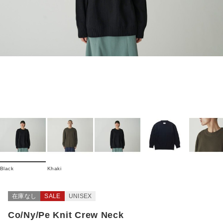
Black
Khaki
在庫なし
SALE
UNISEX
Co/Ny/Pe Knit Crew Neck