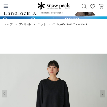
お
カ
Snow Peak
気
ー
に
ト
トップ
＞
アパレル
＞
ニット
＞
Co/Ny/Pe Knit Crew Neck
入
り