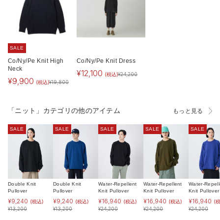
SALE
Co/Ny/Pe Knit High
Co/Ny/Pe Knit Dress
Neck
¥
12,100
(税込)
¥
24,200
¥
9,900
(税込)
¥
19,800
「ニット」カテゴリの他のアイテム
もっと見る
SALE
SALE
SALE
SALE
SALE
Double Knit
Double Knit
Water-Repellent
Water-Repellent
Water-Repell
Pullover
Pullover
Knit Pullover
Knit Pullover
Knit Pullover
¥
9,240
¥
9,240
¥
16,940
¥
16,940
¥
16,940
(税込)
(税込)
(税込)
(税込)
(
¥
13,200
¥
13,200
¥
24,200
¥
24,200
¥
24,200