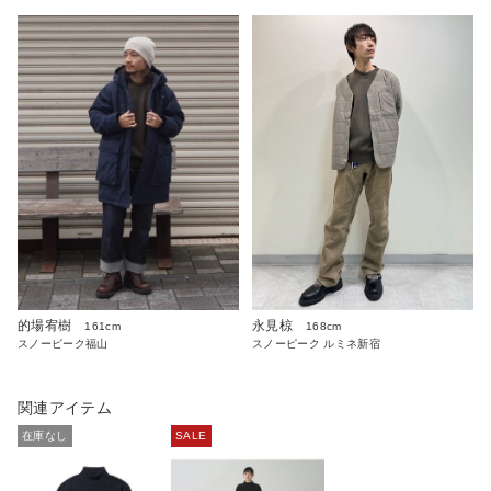
永見椋
的場宥樹
168cm
161cm
スノーピーク ルミネ新宿
スノーピーク福山
関連アイテム
在庫なし
SALE