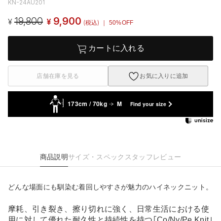
KN-24AU201
19,800
9,900
¥
¥
(税込)
｜ 50%OFF
カートに入れる
店舗在庫を見る
お気に入りに追加
173cm / 70kg
M
Find your size
商品説明
サイズ・スペック
スタッフレビュー
どんな場面にも馴染む着回しやすさが魅力のハイネックニット。
摩耗、引き裂き、擦り切れに強く、日常生活における使
用に対して優れた耐久性と持続性を持つ｢Co/Ny/Pe Knit｣