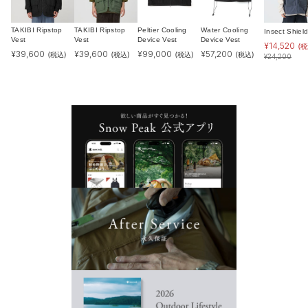
TAKIBI Ripstop
TAKIBI Ripstop
Peltier Cooling
Water Cooling
Insect Shiel
Vest
Vest
Device Vest
Device Vest
¥
14,520
(税
¥
39,600
¥
39,600
¥
99,000
¥
57,200
(税込)
(税込)
(税込)
(税込)
¥
24,200