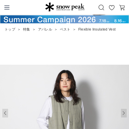
お
カ
Snow Peak
気
ー
に
ト
トップ
＞
特集
＞
アパレル
＞
ベスト
＞
Flexible Insulated Vest
入
り