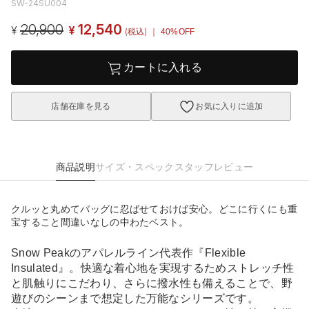
SW-24SU004
20,900
12,540
¥
¥
(税込)
｜ 40%OFF
カートに入れる
店舗在庫を見る
お気に入りに追加
商品説明
サイズ・スペック
スタッフレビュー
クルッと丸めてバッグに忍ばせておけば安心。どこに行くにも重
宝すること間違いなしの中わたベスト。
Snow Peakのアパレルライン代表作『Flexible
Insulated』。快適な着心地を実現するためストレッチ性
と肌触りにこだわり、さらに撥水性も備えることで、野
遊びのシーンまで想定した万能なシリーズです。