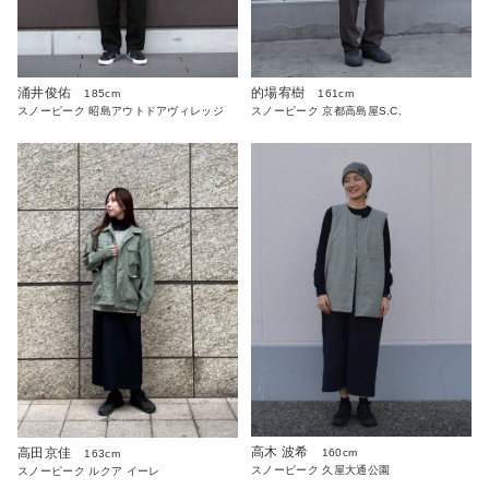
涌井俊佑
的場宥樹
185cm
161cm
スノーピーク 昭島アウトドアヴィレッジ
スノーピーク 京都高島屋S.C.
高木 波希
高田京佳
160cm
163cm
スノーピーク 久屋大通公園
スノーピーク ルクア イーレ