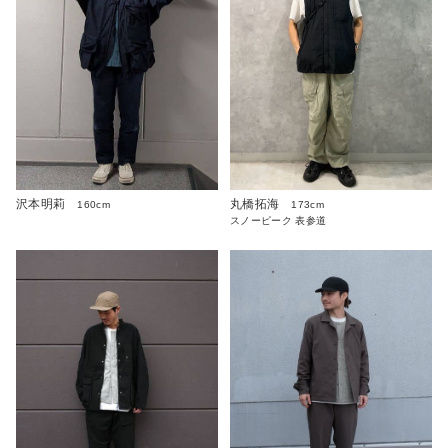
沢本明莉
丸橋拓海
160cm
173cm
スノーピーク 表参道