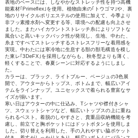
表地のベースには、しなやかなストレッチ性を持つ高機
能素材｢Primeflex｣を使用。植物由来の｢トウゴマ｣や、裏
地のリサイクルポリエステルの使用に加えて、今季より
非フッ素撥水剤へ変更する等、環境への配慮も向上させ
ました。またハイカウントストレッチ糸によりソフトな
風合いと高いキックバック性が発現し、生地、中わた、
糸まですべてストレッチするストレスフリーな着用感を
実現。中わたには寒冷地に生息する獣の獣毛構造を模し
た東レ｢3DeFX｣を採用しながらも、秋冬型よりも薄く、
軽くすることで、春夏シーンに対応するようにしまし
た。
カラーは、ブラック、ライトブルー、ベージュの3色展
開で、アウターからトップス、ボトムまで、幅広いアイ
テムをラインナップ。ユニセックスで着られる豊富なサ
イズが揃います。
寒い日はアウターの中に仕込み、Tシャツや襟付きシャ
ツ、スウェットシャツなど、幅広いトップスの上に重ね
られるベスト。着脱のしやすさと、貴重品収納機能を考
慮し、前立てと胸ポケットにはドットボタンを使用しま
した。切り替えを利用した、手の入れやすい脇ポケット
付き。着丈がしっかりとあり、幅広いボトムにバランス