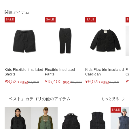
関連アイテム
SALE
SALE
SALE
S
Kids Flexible Insulated
Flexible Insulated
Kids Flexible Insulated
Fl
Shorts
Pants
Cardigan
C
¥
8,525
¥
15,400
¥
9,075
¥
(税込)
(税込)
(税込)
¥
17,050
¥
22,000
¥
18,150
「ベスト」カテゴリの他のアイテム
もっと見る
SALE