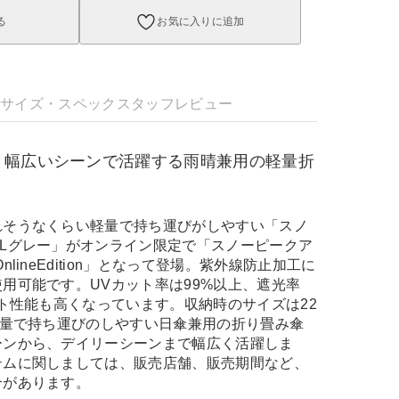
る
お気に入りに追加
明
サイズ・スペック
スタッフレビュー
】幅広いシーンで活躍する雨晴兼用の軽量折
れそうなくらい軽量で持ち運びがしやすい「スノ
Lグレー」がオンライン限定で「スノーピークア
lineEdition」となって登場。紫外線防止加工に
用可能です。UVカット率は99%以上、遮光率
ット性能も高くなっています。収納時のサイズは22
軽量で持ち運びのしやすい日傘兼用の折り畳み傘
ーンから、デイリーシーンまで幅広く活躍しま
テムに関しましては、販売店舗、販売期間など、
合があります。