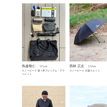
鳥越敬仁
西林 正志
171cm
172cm
スノーピーク 酒々井プレミアム・アウ
スノーピーク 大阪りんくう
トレット