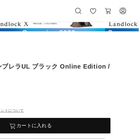
お
カ
気
ー
に
ト
入
り
ラUL ブラック Online Edition /
イントについて
カートに入れる