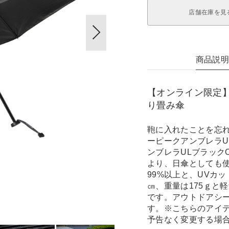
店舗在庫を見
商品説
【オンライン限定
り畳み傘
鞄に入れたことを忘
ーピークアンブレラU
ンブレラULブラックOn
より、日傘としても使
99%以上と、UVカ
㎝、重量は175ｇと
です。アウトドアシ
す。※こちらのアイ
予告なく変更する場