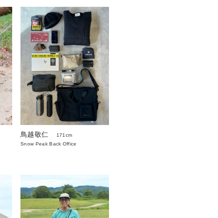
鳥越敬仁
171cm
Snow Peak Back Office