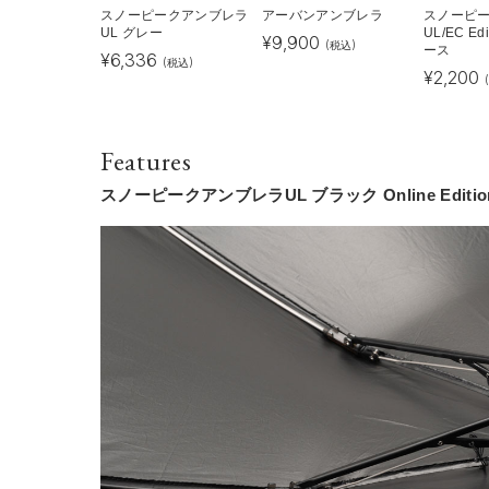
スノーピークアンブレラ
アーバンアンブレラ
スノーピ
UL グレー
UL/EC E
¥
9,900
(税込)
ース
¥
6,336
(税込)
¥
2,200
Features
スノーピークアンブレラUL ブラック Online Edit