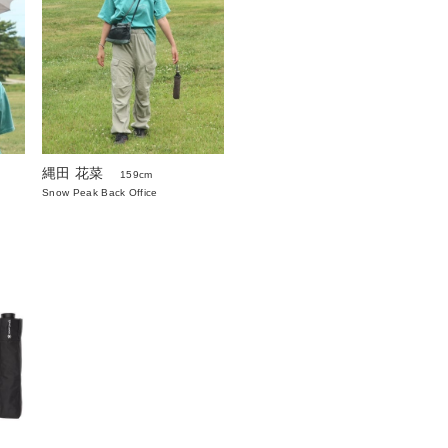
縄田 花菜
159cm
Snow Peak Back Office