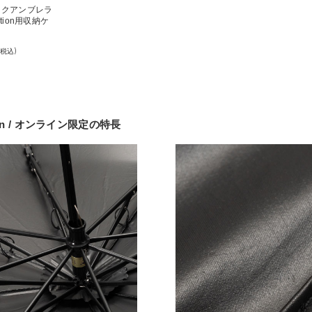
ークアンブレラ
dition用収納ケ
(税込)
ion / オンライン限定の特長