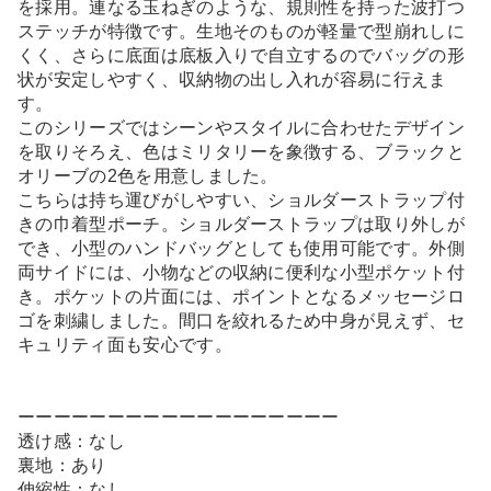
を採用。連なる玉ねぎのような、規則性を持った波打つ
ステッチが特徴です。生地そのものが軽量で型崩れしに
くく、さらに底面は底板入りで自立するのでバッグの形
状が安定しやすく、収納物の出し入れが容易に行えま
す。
このシリーズではシーンやスタイルに合わせたデザイン
を取りそろえ、色はミリタリーを象徴する、ブラックと
オリーブの2色を用意しました。
こちらは持ち運びがしやすい、ショルダーストラップ付
きの巾着型ポーチ。ショルダーストラップは取り外しが
でき、小型のハンドバッグとしても使用可能です。外側
両サイドには、小物などの収納に便利な小型ポケット付
き。ポケットの片面には、ポイントとなるメッセージロ
ゴを刺繍しました。間口を絞れるため中身が見えず、セ
キュリティ面も安心です。
ーーーーーーーーーーーーーーーーーー
透け感：なし
裏地：あり
伸縮性：なし