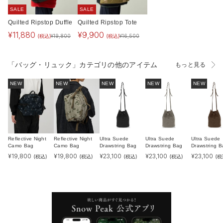
SALE
SALE
Quilted Ripstop Duffle
Quilted Ripstop Tote
¥
11,880
¥
9,900
(税込)
(税込)
¥
19,800
¥
16,500
「バッグ・リュック」カテゴリの他のアイテム
もっと見る
NEW
NEW
NEW
NEW
NEW
Reflective Night
Reflective Night
Ultra Suede
Ultra Suede
Ultra Suede
Camo Bag
Camo Bag
Drawstring Bag
Drawstring Bag
Drawstring B
¥
19,800
¥
19,800
¥
23,100
¥
23,100
¥
23,100
(税込)
(税込)
(税込)
(税込)
(税