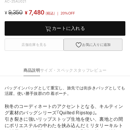
AC-25AU021
9,350
7,480
¥
¥
(税込)
｜ 20%OFF
カートに入れる
店舗在庫を見る
お気に入りに追加
商品説明
サイズ・スペック
スタッフレビュー
バッグインバッグとして重宝し、旅先では街歩きバッグとしても
活躍。使い勝手抜群の巾着ポーチ。
秋冬のコーディネートのアクセントとなる、キルティン
グ素材のバッグシリーズ｢Quilted Ripstop｣。
引き裂きに強いリップストップ生地を使い、裏地との間
にポリエステルの中わたを挟み込んだミリタリーキルト