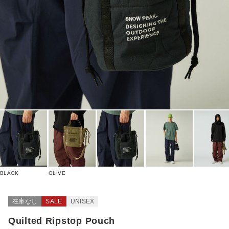
BLACK
OLIVE
在庫なし
SALE
UNISEX
Quilted Ripstop Pouch