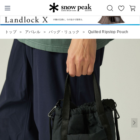
お
カ
Snow Peak
気
ー
に
ト
トップ
＞
アパレル
＞
バッグ・リュック
＞
Quilted Ripstop Pouch
入
り