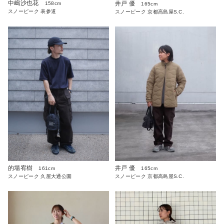
中嶋沙也花
井戸 優
158cm
165cm
スノーピーク 表参道
スノーピーク 京都高島屋S.C.
的場宥樹
井戸 優
161cm
165cm
スノーピーク 久屋大通公園
スノーピーク 京都高島屋S.C.