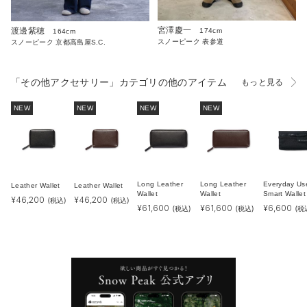
宮澤慶一
渡邊紫穂
174cm
164cm
スノーピーク 表参道
スノーピーク 京都高島屋S.C.
「その他アクセサリー」カテゴリの他のアイテム
もっと見る
NEW
NEW
NEW
NEW
Long Leather
Long Leather
Everyday Us
Leather Wallet
Leather Wallet
Wallet
Wallet
Smart Wallet
¥
46,200
¥
46,200
(税込)
(税込)
¥
61,600
¥
61,600
¥
6,600
(税込)
(税込)
(税