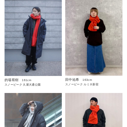
田中祐希
的場宥樹
163cm
161cm
スノーピーク ルミネ新宿
スノーピーク 久屋大通公園