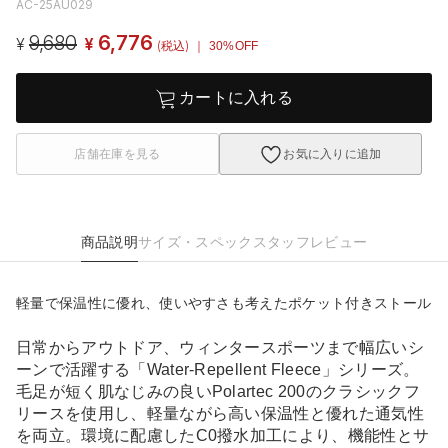
AC-25AU029
9,680
6,776
¥
¥
(税込)
｜ 30%OFF
カートに入れる
店舗在庫を見る
お気に入りに追加
商品説明
サイズ・スペック
スタッフレビュー
軽量で保温性に優れ、使いやすさも考えたポケット付きストール
日常からアウトドア、ウィンタースポーツまで幅広いシ
ーンで活躍する「Water-Repellent Fleece」シリーズ。
毛足が短く肌なじみの良いPolartec 200のクラシックフ
リースを使用し、軽量ながら高い保温性と優れた通気性
を両立。環境に配慮したC0撥水加工により、機能性とサ