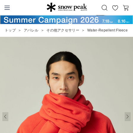
お
カ
Snow Peak
気
ー
に
ト
トップ
＞
アパレル
＞
その他アクセサリー
＞
Water-Repellent Fleece St
入
り