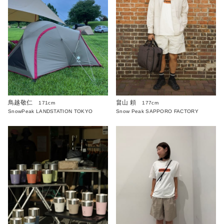
鳥越敬仁
畠山 頼
171cm
177cm
SnowPeak LANDSTATION TOKYO
Snow Peak SAPPORO FACTORY