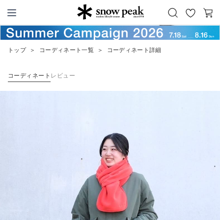
お
カ
Snow Peak
気
ー
に
ト
トップ
＞
コーディネート一覧
＞
コーディネート詳細
入
り
コーディネート
レビュー