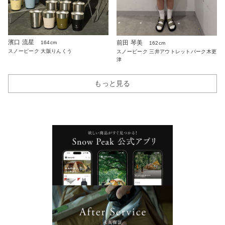
濱口 流星
前田 琴美
164cm
162cm
スノーピーク 大阪りんくう
スノーピーク 三井アウトレットパーク木更
津
もっと見る