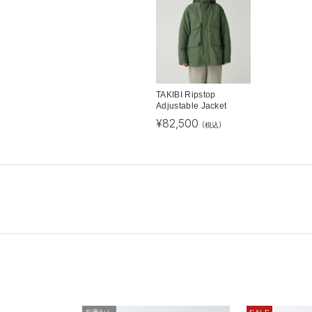
TAKIBI Ripstop
Adjustable Jacket
¥
82,500
(税込)