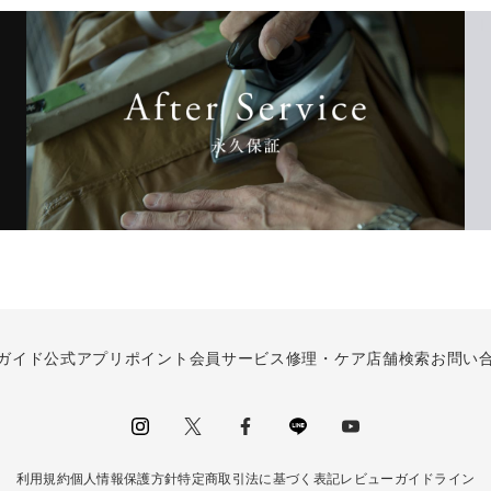
ガイド
公式アプリ
ポイント会員サービス
修理・ケア
店舗検索
お問い
instagram
Twitter
facebook
LINE
youtube
利用規約
個人情報保護方針
特定商取引法に基づく表記
レビューガイドライン