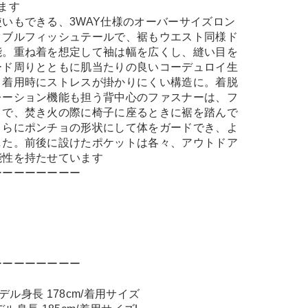
ます
いもできる、3WAY仕様のオーバーサイズロン
タブルフィッシュテールで、裾もウエスト同様ド
能。重ね着を想定して袖は幅を広くし、縫い目を
ード周りとともに肌当たりの良いコーデュロイ生
、着用時にストレスが掛かりにくい構造に。着脱
レーション機能も担う背中心のファスナーは、フ
とで、焚き火の際に椅子に座るときに裾を踏んで
さらにポンチョの形状にして体をガードでき、よ
した。前後に設けたポケットは各々、アウトドア
能性を持たせています
ーーーーーーーー
ーーーーーーーー
モデル身長 178cm/着用サイズ