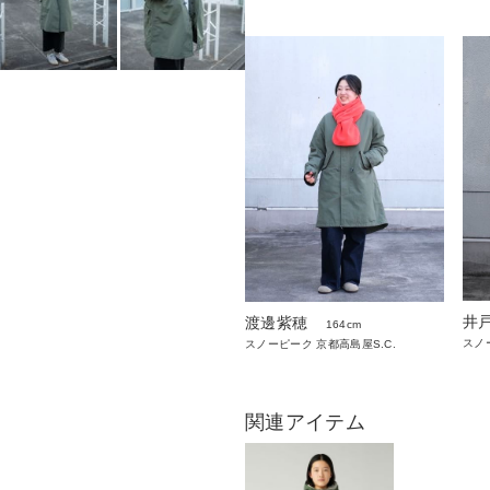
井戸
渡邊紫穂
164cm
スノ
スノーピーク 京都高島屋S.C.
関連アイテム