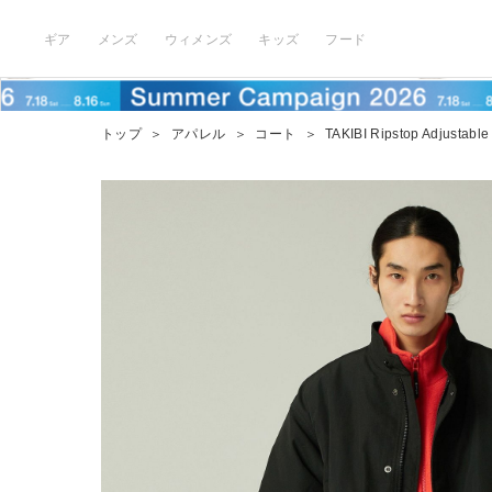
ギア
メンズ
ウィメンズ
キッズ
フード
トップ
＞
アパレル
＞
コート
＞
TAKIBI Ripstop Adjustable 