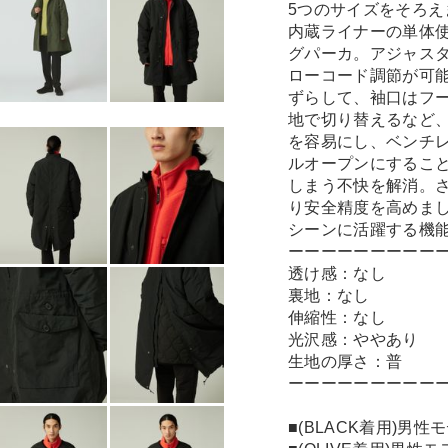
5つのサイズをそろえ
内蔵ライナーの単体使
グパーカ。アジャス
ローコード調節が可
ずらして、袖口はフ
地で切り替えるなど
を容易にし、ベンチ
ルオープンにするこ
しまう不快を解消。
り安全精度を高めま
シーンに活躍する機
ーーーーーーーーー
透け感：なし
裏地：なし
伸縮性：なし
光沢感：ややあり
生地の厚さ：普
ーーーーーーーーー
■(BLACK着用)男性