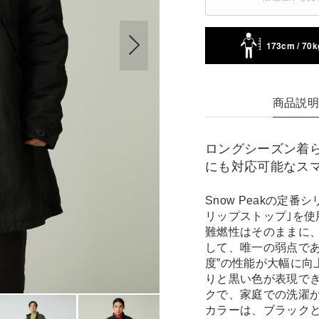
173cm / 70k
商品説
ロングシーズン着られ
にも対応可能なス
Snow Peakの定番シリ
リップストップ｣を使
難燃性はそのままに、
して、唯一の弱点であ
度”の性能が大幅に向
りと黒い色が表現で
クで、家庭での洗濯
カラーは、ブラック