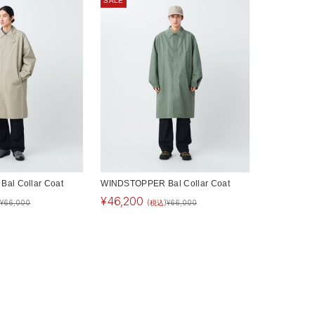
SALE
al Collar Coat
WINDSTOPPER Bal Collar Coat
¥
46,200
)
¥
66,000
(税込)
¥
66,000