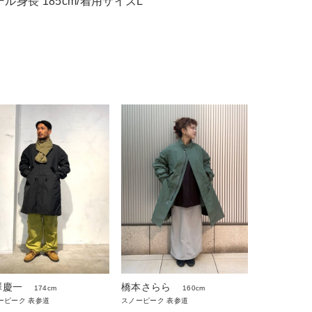
デル身長 185cm/着用サイズL
澤慶一
橋本さらら
174cm
160cm
ーピーク 表参道
スノーピーク 表参道