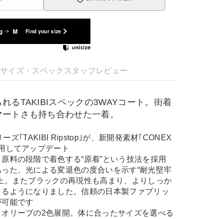
g
M
Find your size
明
サイズ・スペック
スタッフレビュー
るTAKIBIスペックの3WAYコート。街着
マートさも持ち合わせた一着。
ーズ｢TAKIBI Ripstop｣が、新開発素材｢CONEX
用してアップデート
原料の段階で着色する“原着”という技法を採用
った、光による変退色の度合いを示す“耐光堅牢
上。またブラックの再現性も高まり、よりしっか
きるようになりました。信頼の日本製ファブリッ
が可能です
とオリーブの2色展開。体に合ったサイズを選べる