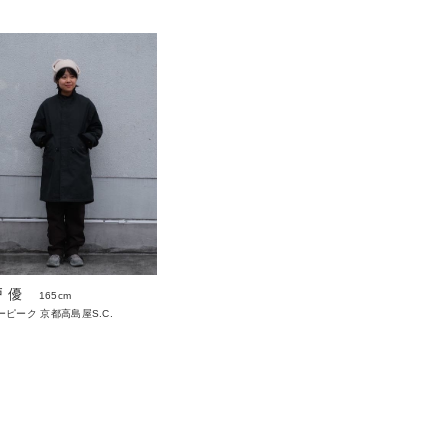
 優
165cm
ーピーク 京都高島屋S.C.