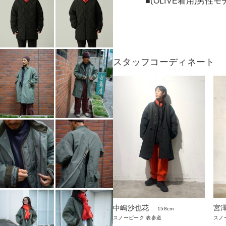
■(OLIVE着用)男性モ
スタッフコーディネート
中嶋沙也花
宮
158cm
スノーピーク 表参道
スノ