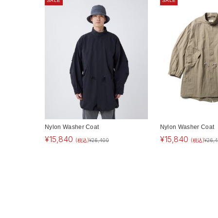
SALE
SALE
Nylon Washer Coat
Nylon Washer Coat
¥
15,840
¥
15,840
(税込)
¥
26,400
(税込)
¥
26,