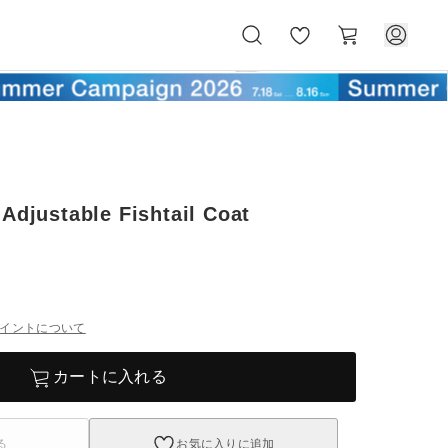
お
カ
気
ー
に
ト
入
り
Adjustable Fishtail Coat
イントについて
カートに入れる
る
お気に入りに追加