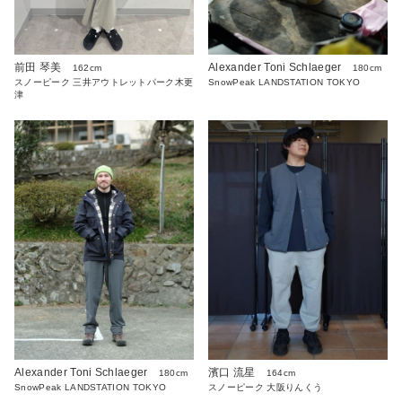
前田 琴美
Alexander Toni Schlaeger
162cm
180cm
スノーピーク 三井アウトレットパーク木更
SnowPeak LANDSTATION TOKYO
津
Alexander Toni Schlaeger
濱口 流星
180cm
164cm
SnowPeak LANDSTATION TOKYO
スノーピーク 大阪りんくう