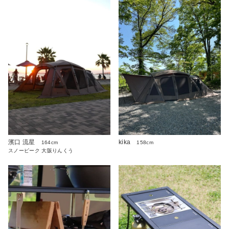
濱口 流星
kika
164cm
158cm
スノーピーク 大阪りんくう