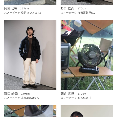
野口 皓亮
阿部七海
170cm
167cm
スノーピーク 京都高島屋S.C.
スノーピーク 横浜みなとみらい
野口 皓亮
朝倉 直也
170cm
170cm
スノーピーク 京都高島屋S.C.
スノーピーク おち仁淀川