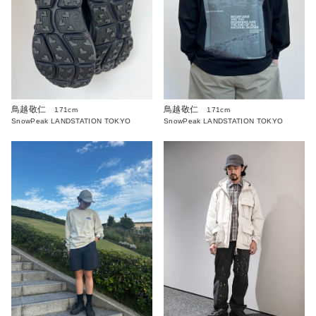
鳥越敬仁
鳥越敬仁
171cm
171cm
SnowPeak LANDSTATION TOKYO
SnowPeak LANDSTATION TOKYO