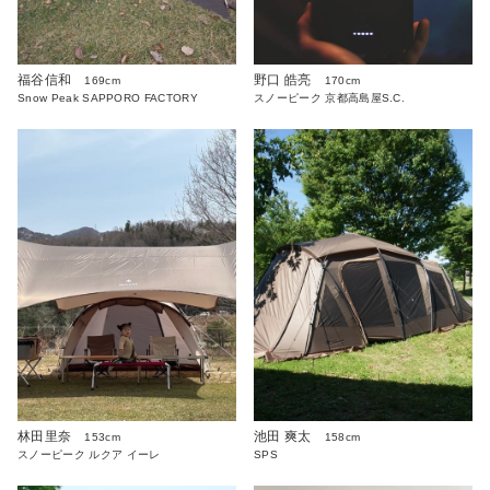
福谷信和
野口 皓亮
169cm
170cm
Snow Peak SAPPORO FACTORY
スノーピーク 京都高島屋S.C.
林田里奈
池田 爽太
153cm
158cm
スノーピーク ルクア イーレ
SPS