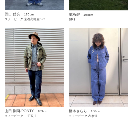
野口 皓亮
栗栖碧
170cm
168cm
スノーピーク 京都高島屋S.C.
SPS
山田 剛司/PONTY
橋本さらら
183cm
160cm
スノーピーク 二子玉川
スノーピーク 表参道