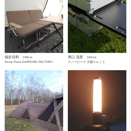
福谷信和
濱口 流星
169cm
164cm
Snow Peak SAPPORO FACTORY
スノーピーク 大阪りんくう