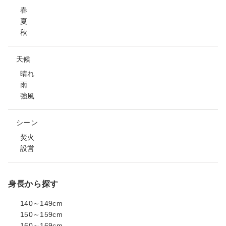
春
夏
秋
天候
晴れ
雨
強風
シーン
焚火
設営
身長から探す
140～149cm
150～159cm
160～169cm