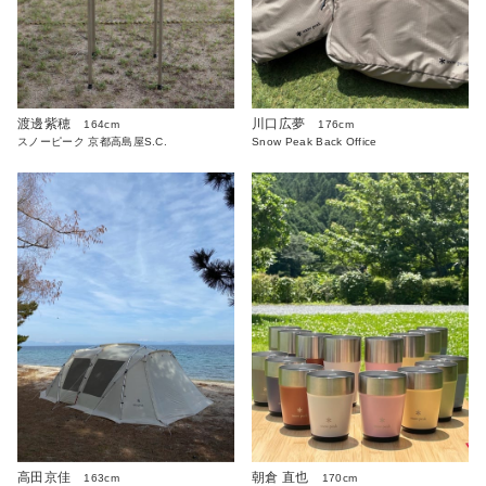
渡邊紫穂
川口広夢
164cm
176cm
スノーピーク 京都高島屋S.C.
Snow Peak Back Office
高田京佳
朝倉 直也
163cm
170cm