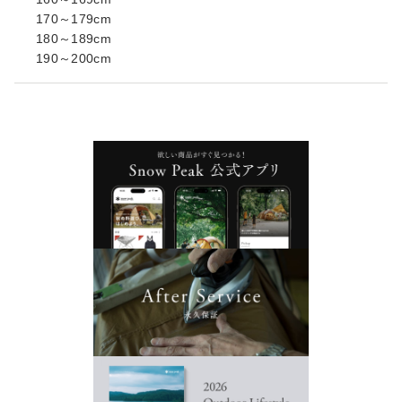
170～179cm
180～189cm
190～200cm