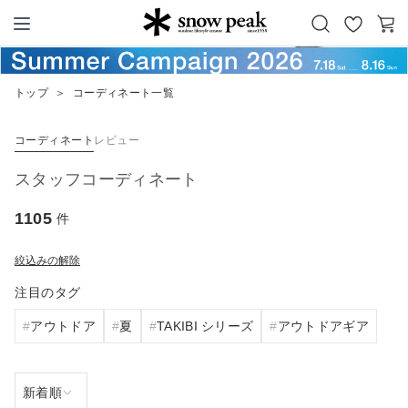
お
カ
Snow Peak
気
ー
に
ト
トップ
＞
コーディネート一覧
入
り
コーディネート
レビュー
スタッフコーディネート
1105
件
絞込みの解除
注目のタグ
アウトドア
夏
TAKIBI シリーズ
アウトドアギア