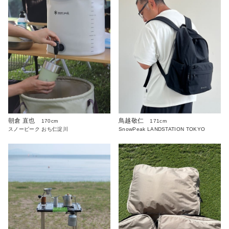
朝倉 直也
鳥越敬仁
170cm
171cm
スノーピーク おち仁淀川
SnowPeak LANDSTATION TOKYO