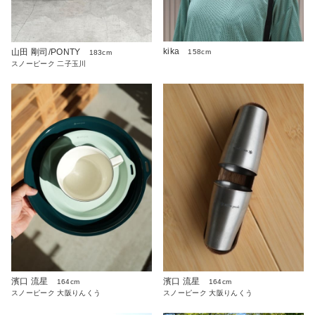
kika
山田 剛司/PONTY
158cm
183cm
スノーピーク 二子玉川
濱口 流星
濱口 流星
164cm
164cm
スノーピーク 大阪りんくう
スノーピーク 大阪りんくう