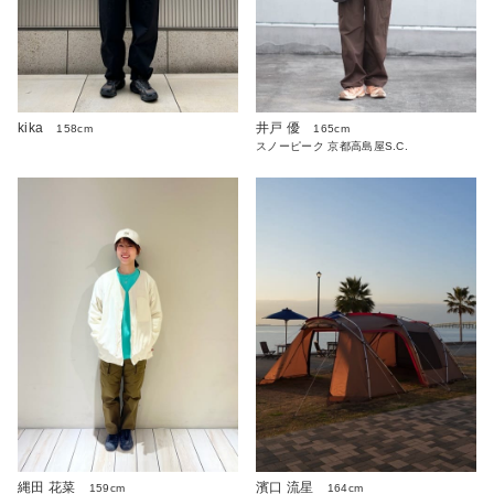
kika
井戸 優
158cm
165cm
スノーピーク 京都高島屋S.C.
縄田 花菜
濱口 流星
159cm
164cm