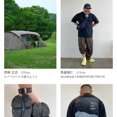
西林 正志
鳥越敬仁
172cm
171cm
スノーピーク 大阪りんくう
SnowPeak LANDSTATION TOKYO