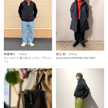
鳥越敬仁
畠山 頼
171cm
177cm
スノーピーク 酒々井プレミアム・アウトレ
Snow Peak SAPPORO FACTORY
ット