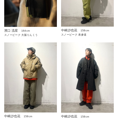
中嶋沙也花
濱口 流星
158cm
164cm
スノーピーク 表参道
スノーピーク 大阪りんくう
中嶋沙也花
中嶋沙也花
158cm
158cm