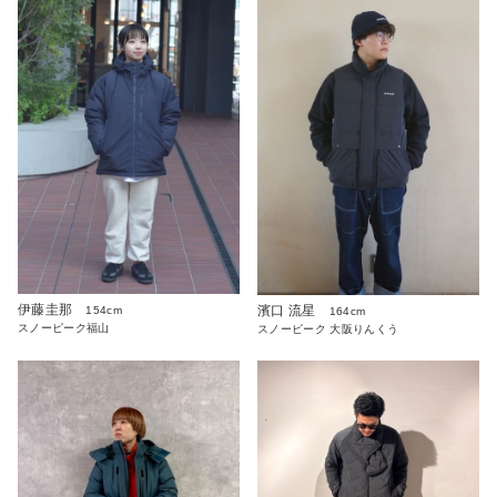
伊藤圭那
濱口 流星
154cm
164cm
スノーピーク福山
スノーピーク 大阪りんくう