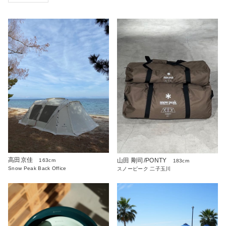
高田京佳
山田 剛司/PONTY
163cm
183cm
Snow Peak Back Office
スノーピーク 二子玉川