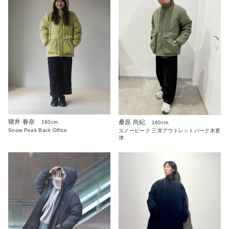
猪井 春奈
桑原 尚紀
160cm
160cm
Snow Peak Back Office
スノーピーク 三井アウトレットパーク木更
津