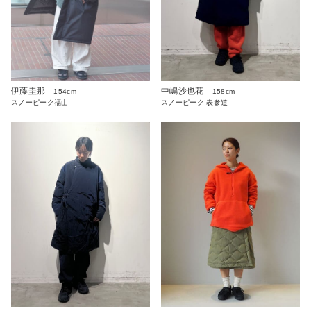
伊藤圭那
中嶋沙也花
154cm
158cm
スノーピーク福山
スノーピーク 表参道