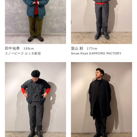
田中祐希
畠山 頼
163cm
177cm
スノーピーク ルミネ新宿
Snow Peak SAPPORO FACTORY