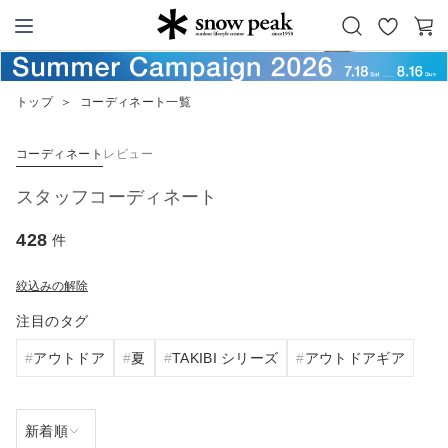
お
カ
Snow Peak
気
ー
に
ト
トップ
＞
コーディネート一覧
入
り
コーディネート
レビュー
スタッフコーディネート
428
件
絞込みの解除
注目のタグ
アウトドア
夏
TAKIBI シリーズ
アウトドアギア