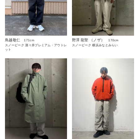
鳥越敬仁
野澤 龍聖 （ノザ）
171cm
170cm
スノーピーク 酒々井プレミアム・アウトレ
スノーピーク 横浜みなとみらい
ット