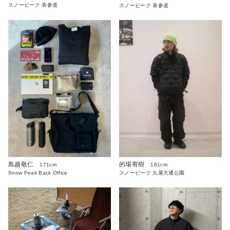
スノーピーク 表参道
スノーピーク 表参道
鳥越敬仁
的場宥樹
171cm
161cm
Snow Peak Back Office
スノーピーク 久屋大通公園