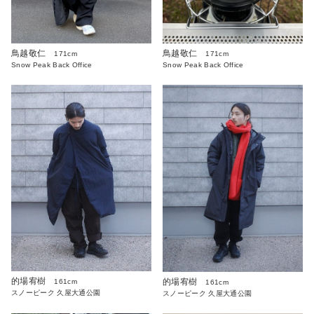
鳥越敬仁
鳥越敬仁
171cm
171cm
Snow Peak Back Office
Snow Peak Back Office
的場宥樹
的場宥樹
161cm
161cm
スノーピーク 久屋大通公園
スノーピーク 久屋大通公園