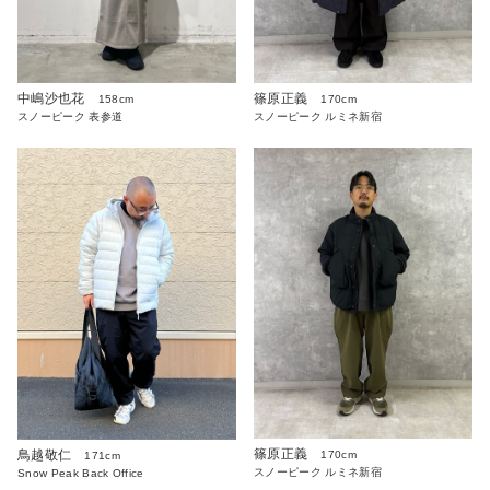
中嶋沙也花
篠原正義
158cm
170cm
スノーピーク 表参道
スノーピーク ルミネ新宿
篠原正義
鳥越敬仁
170cm
171cm
スノーピーク ルミネ新宿
Snow Peak Back Office