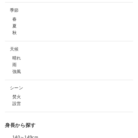
季節
春
夏
秋
天候
晴れ
雨
強風
シーン
焚火
設営
身長から探す
140～149cm