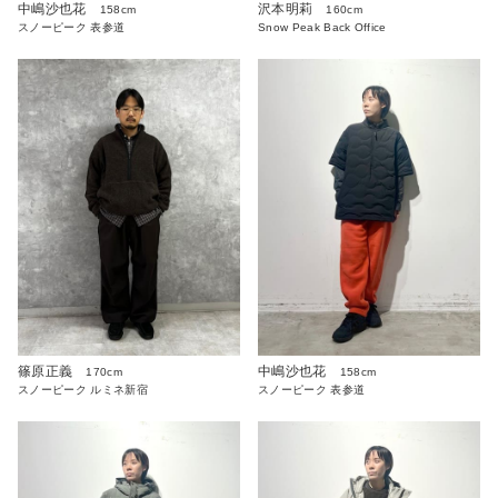
中嶋沙也花
沢本明莉
158cm
160cm
スノーピーク 表参道
Snow Peak Back Office
篠原正義
中嶋沙也花
170cm
158cm
スノーピーク ルミネ新宿
スノーピーク 表参道