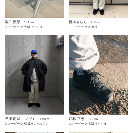
濱口 流星
橋本さらら
164cm
160cm
スノーピーク 大阪りんくう
スノーピーク 表参道
野澤 龍聖 （ノザ）
西林 正志
170cm
172cm
スノーピーク 横浜みなとみらい
スノーピーク 大阪りんくう