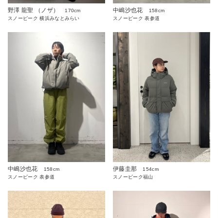
野澤 龍聖 （ノザ）
中嶋沙也花
170cm
158cm
スノーピーク 横浜みなとみらい
スノーピーク 表参道
中嶋沙也花
伊藤圭那
158cm
154cm
スノーピーク 表参道
スノーピーク福山