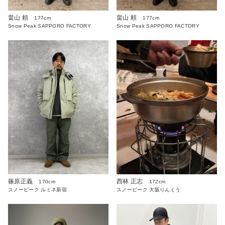
畠山 頼
畠山 頼
177cm
177cm
Snow Peak SAPPORO FACTORY
Snow Peak SAPPORO FACTORY
篠原正義
西林 正志
170cm
172cm
スノーピーク ルミネ新宿
スノーピーク 大阪りんくう