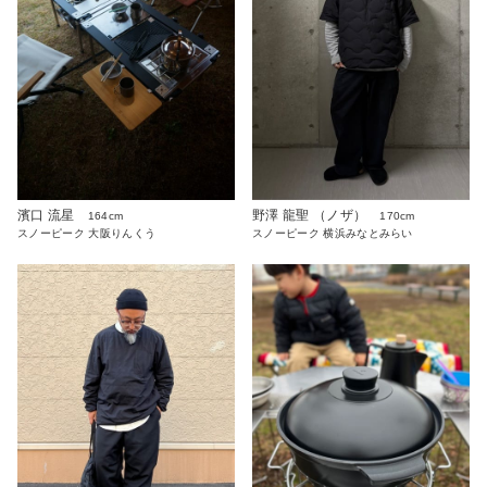
濱口 流星
野澤 龍聖 （ノザ）
164cm
170cm
スノーピーク 大阪りんくう
スノーピーク 横浜みなとみらい