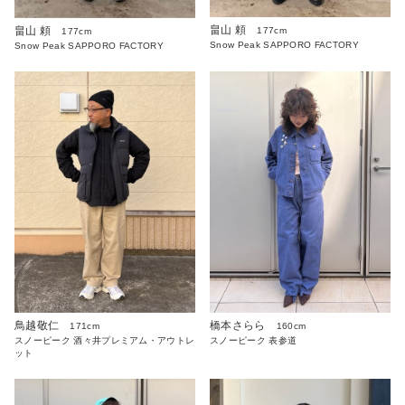
畠山 頼
畠山 頼
177cm
177cm
Snow Peak SAPPORO FACTORY
Snow Peak SAPPORO FACTORY
鳥越敬仁
橋本さらら
171cm
160cm
スノーピーク 酒々井プレミアム・アウトレ
スノーピーク 表参道
ット