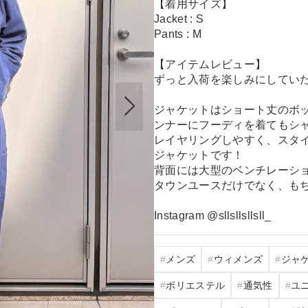
【着用サイズ】
Jacket : S
Pants : M
【アイテムレビュー】
ずっと入荷を楽しみにしていた『Su
ジャケットはショート丈のボ
ンナーにフーディを着てもシ
レイヤリングしやすく、スタ
ジャケットです！
背面には大型のベンチレーシ
タウンユースだけでなく、も
Instagram @sllsllsllsll_
メンズ
ウィメンズ
ジャ
ポリエステル
通気性
ユ