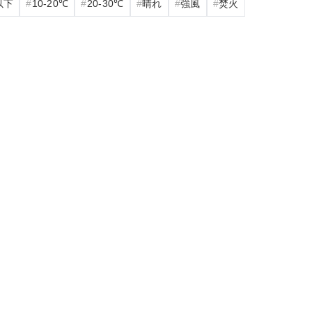
以下
10‐20℃
20‐30℃
晴れ
強風
焚火