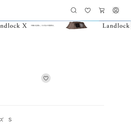
お
カ
気
ー
に
ト
入
り
イズ S