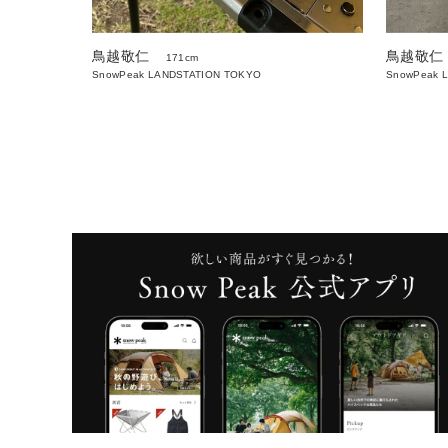
鳥越敬仁
鳥越敬仁
171cm
SnowPeak LANDSTATION TOKYO
SnowPeak 