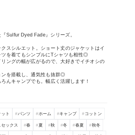
lfur Dyed Fade』シリーズ。
ックスシルエット。ショート丈のジャケットはイ
ャツを着てもシンプルにTシャツも相性◎
イリングの幅が広がるので、大好きでイチオシの
ョンを搭載し、通気性も抜群◎
ちろんキャンプでも。幅広く活躍します！
ケット
パンツ
ホーム
キャンプ
コットン
ニセックス
春
夏
秋
冬
春夏
秋冬