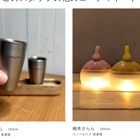
橋本さらら
ら
160cm
160cm
スノーピーク 表参道
 表参道