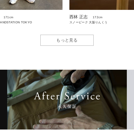
西林 正志
171cm
172cm
LANDSTATION TOKYO
スノーピーク 大阪りんくう
もっと見る