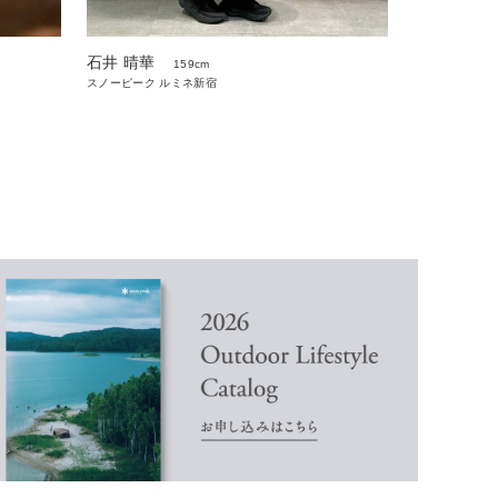
石井 晴華
159cm
スノーピーク ルミネ新宿