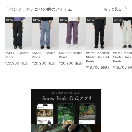
「パンツ」カテゴリの他のアイテム
もっと見る
NEW
NEW
NEW
NEW
NEW
KASURI Ripstop
KASURI Ripstop
KASURI Ripstop
Water-Repellent
Water-Repell
Pants
Pants
Pants
Stretch Tapered
Stretch Tape
Pants
Pants
¥
20,900
¥
20,900
¥
20,900
(税込)
(税込)
(税込)
¥
18,700
¥
18,700
(税込)
(税