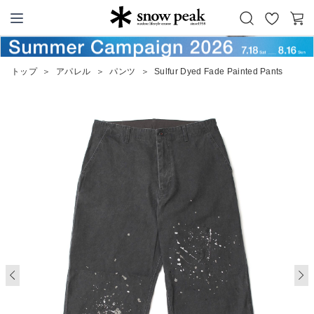
お
カ
Snow Peak
気
ー
に
ト
トップ
＞
アパレル
＞
パンツ
＞
Sulfur Dyed Fade Painted Pants
入
り