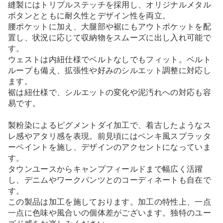
縫製にはトリプルステッチを採用し、オリジナルメタル
ボタンとともに耐久性とデザイン性を両立。
腰ポケットに加え、大腿部や裾にもアウトポケットを配
置し、状況に応じて収納物をスムーズに出し入れ可能で
す。
ウェストは内紐仕様でベルトなしでもフィット。ベルト
ループも備え、拡張性や好みのシルエット調整に対応し
ます。
裾は紐仕様で、シルエットの変化や泥汚れへの対応も容
易です。
製粉染によるピグメントダイ加工で、着古したようなス
レ感やアタリ感を表現。前見頃にはペンキ風スプラッタ
ーペイントを施し、デザインのアクセントになっていま
す。
タウンユースからキャンプフィールドまで幅広く活躍
し、デニムやワークパンツとのコーディネートも自在で
す。
この製品は加工を施しております。加工の特性上、一点
一点に色味や風合いの個体差がございます。独特のユー