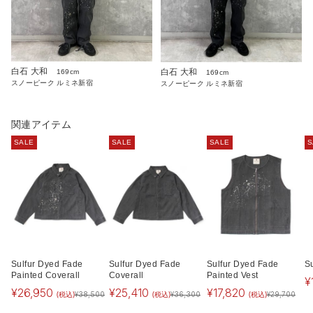
白石 大和
白石 大和
169cm
169cm
スノーピーク ルミネ新宿
スノーピーク ルミネ新宿
関連アイテム
SALE
SALE
SALE
S
Sulfur Dyed Fade
Sulfur Dyed Fade
Sulfur Dyed Fade
S
Painted Coverall
Coverall
Painted Vest
¥
¥
26,950
¥
25,410
¥
17,820
(税込)
(税込)
(税込)
¥
38,500
¥
36,300
¥
29,700