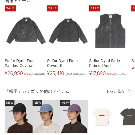
関連アイテム
SALE
SALE
SALE
S
Sulfur Dyed Fade
Sulfur Dyed Fade
Sulfur Dyed Fade
S
Painted Coverall
Coverall
Painted Vest
¥
¥
26,950
¥
25,410
¥
17,820
(税込)
(税込)
(税込)
¥
38,500
¥
36,300
¥
29,700
「帽子」カテゴリの他のアイテム
もっと見る
NEW
NEW
NEW