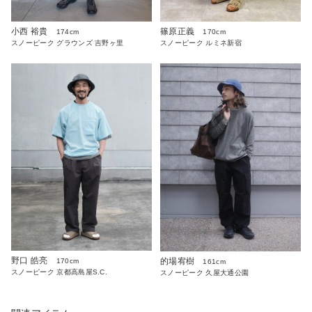
篠原正義
小西 裕貴
170cm
174cm
スノーピーク ルミネ新宿
スノーピーク グラウンズ 吉野ヶ里
野口 皓亮
的場宥樹
170cm
161cm
スノーピーク 京都高島屋S.C.
スノーピーク 久屋大通公園