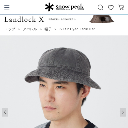
お
カ
Snow Peak
気
ー
に
ト
トップ
＞
アパレル
＞
帽子
＞
Sulfur Dyed Fade Hat
入
り