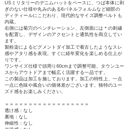
USミリタリーのデニムハットをベースに、つば本体に剥
ぎのない仕様や丸みのある6パネルフォルムなど細部の
ディティールにこだわり、現代的なサイズ調整ベルトも
内蔵。
右側には菊穴のベンチレーション、左側面には＊の刺繍
を配置し、デザインのアクセントと通気性を両立してい
ます。
製粉染によるピグメントダイ加工で着古したようなスレ
感やアタリ感を表現。すぐに経年変化を楽しめる仕上が
りです。
ワンサイズ仕様で頭周り60cmまで調整可能。タウンユー
スからアウトドアまで幅広く活躍する一品です。
この製品は加工を施しております。加工の特性上、一点
一点に色味や風合いの個体差がございます。独特のユー
ズド感をお楽しみください。
＝＝＝＝＝＝＝＝＝＝＝＝＝＝＝＝＝＝
透け感：なし
裏地：なし
伸縮性：なし