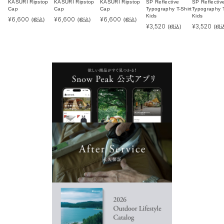
KASURI Ripstop
KASURI Ripstop
KASURI Ripstop
SP Reflective
SP Reflectiv
Cap
Cap
Cap
Typography T-Shirt
Typography T
Kids
Kids
¥
6,600
¥
6,600
¥
6,600
(税込)
(税込)
(税込)
¥
3,520
¥
3,520
(税込)
(税込