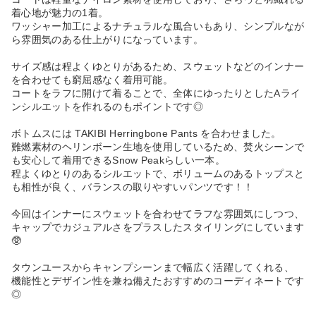
着心地が魅力の1着。
ワッシャー加工によるナチュラルな風合いもあり、シンプルなが
ら雰囲気のある仕上がりになっています。
サイズ感は程よくゆとりがあるため、スウェットなどのインナー
を合わせても窮屈感なく着用可能。
コートをラフに開けて着ることで、全体にゆったりとしたAライ
ンシルエットを作れるのもポイントです◎
ボトムスには TAKIBI Herringbone Pants を合わせました。
難燃素材のヘリンボーン生地を使用しているため、焚火シーンで
も安心して着用できるSnow Peakらしい一本。
程よくゆとりのあるシルエットで、ボリュームのあるトップスと
も相性が良く、バランスの取りやすいパンツです！！
今回はインナーにスウェットを合わせてラフな雰囲気にしつつ、
キャップでカジュアルさをプラスしたスタイリングにしています
🥸
タウンユースからキャンプシーンまで幅広く活躍してくれる、
機能性とデザイン性を兼ね備えたおすすめのコーディネートです
◎