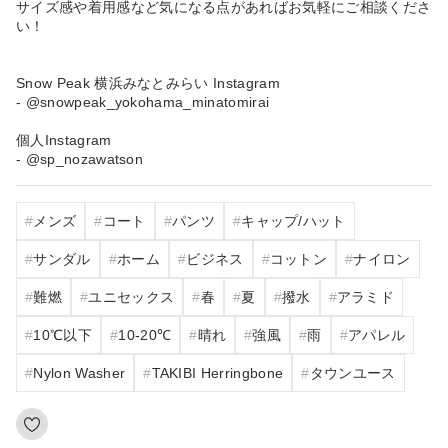
サイズ感や着用感など気になる点があればお気軽にご相談くださ
い！
Snow Peak 横浜みなとみらい Instagram
- @snowpeak_yokohama_minatomirai
個人Instagram
- @sp_nozawatson
メンズ
コート
パンツ
キャップ/ハット
サンダル
ホーム
ビジネス
コットン
ナイロン
難燃
ユニセックス
春
夏
撥水
アラミド
10℃以下
10‐20℃
晴れ
強風
雨
アパレル
Nylon Washer
TAKIBI Herringbone
タウンユース