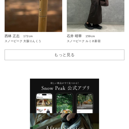
西林 正志
石井 晴華
172cm
159cm
スノーピーク 大阪りんくう
スノーピーク ルミネ新宿
もっと見る