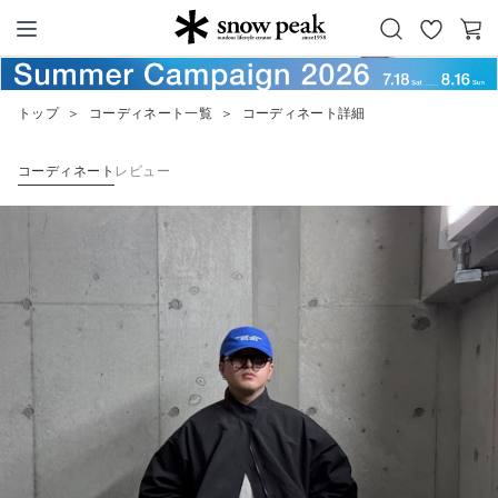
お
カ
Snow Peak
気
ー
に
ト
トップ
＞
コーディネート一覧
＞
コーディネート詳細
入
り
コーディネート
レビュー