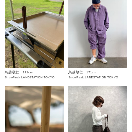
鳥越敬仁
鳥越敬仁
171cm
171cm
SnowPeak LANDSTATION TOKYO
SnowPeak LANDSTATION TOKYO