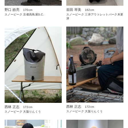
野口 皓亮
前田 琴美
170cm
162cm
スノーピーク 京都高島屋S.C.
スノーピーク 三井アウトレットパーク木更
津
西林 正志
西林 正志
172cm
172cm
スノーピーク 大阪りんくう
スノーピーク 大阪りんくう