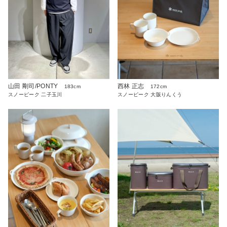
山田 剛司/PONTY
西林 正志
183cm
172cm
スノーピーク 二子玉川
スノーピーク 大阪りんくう