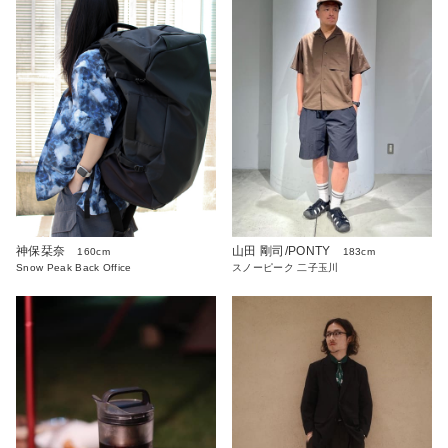
神保栞奈
山田 剛司/PONTY
160cm
183cm
Snow Peak Back Office
スノーピーク 二子玉川