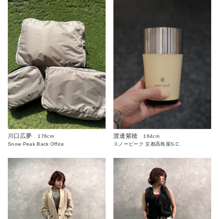
川口広夢
渡邊紫穂
176cm
164cm
Snow Peak Back Office
スノーピーク 京都高島屋S.C.