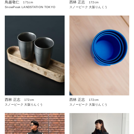
鳥越敬仁
西林 正志
171cm
172cm
SnowPeak LANDSTATION TOKYO
スノーピーク 大阪りんくう
西林 正志
西林 正志
172cm
172cm
スノーピーク 大阪りんくう
スノーピーク 大阪りんくう