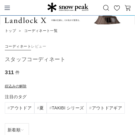
お
カ
Snow Peak
気
ー
に
ト
トップ
＞
コーディネート一覧
入
り
コーディネート
レビュー
スタッフコーディネート
311
件
絞込みの解除
注目のタグ
アウトドア
夏
TAKIBI シリーズ
アウトドアギア