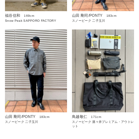
福谷信和
山田 剛司/PONTY
169cm
183cm
Snow Peak SAPPORO FACTORY
スノーピーク 二子玉川
山田 剛司/PONTY
鳥越敬仁
183cm
171cm
スノーピーク 二子玉川
スノーピーク 酒々井プレミアム・アウトレ
ット