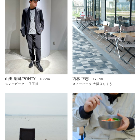
山田 剛司/PONTY
西林 正志
183cm
172cm
スノーピーク 二子玉川
スノーピーク 大阪りんくう