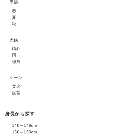
季節
春
夏
秋
天候
晴れ
雨
強風
シーン
焚火
設営
身長から探す
140～149cm
150～159cm