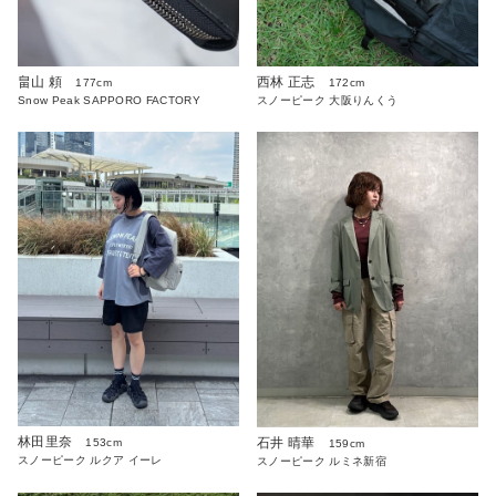
畠山 頼
西林 正志
177cm
172cm
Snow Peak SAPPORO FACTORY
スノーピーク 大阪りんくう
林田里奈
石井 晴華
153cm
159cm
スノーピーク ルクア イーレ
スノーピーク ルミネ新宿