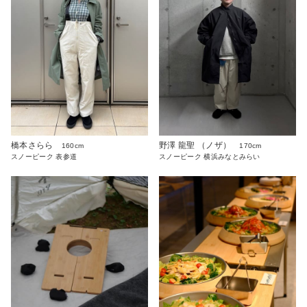
橋本さらら
野澤 龍聖 （ノザ）
160cm
170cm
スノーピーク 表参道
スノーピーク 横浜みなとみらい