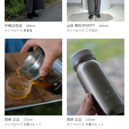
中嶋沙也花
山田 剛司/PONTY
158cm
183cm
スノーピーク 表参道
スノーピーク 二子玉川
西林 正志
西林 正志
172cm
172cm
スノーピーク 大阪りんくう
スノーピーク 大阪りんくう