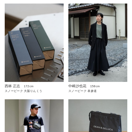
中嶋沙也花
西林 正志
158cm
172cm
スノーピーク 表参道
スノーピーク 大阪りんくう