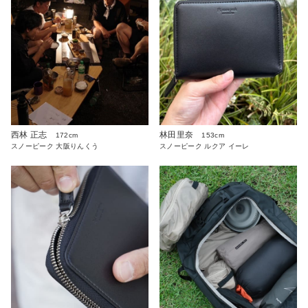
西林 正志
林田里奈
172cm
153cm
スノーピーク 大阪りんくう
スノーピーク ルクア イーレ