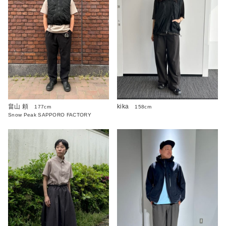
畠山 頼
kika
177cm
158cm
Snow Peak SAPPORO FACTORY