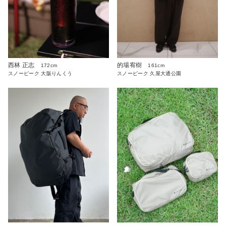
西林 正志
的場宥樹
172cm
161cm
スノーピーク 大阪りんくう
スノーピーク 久屋大通公園