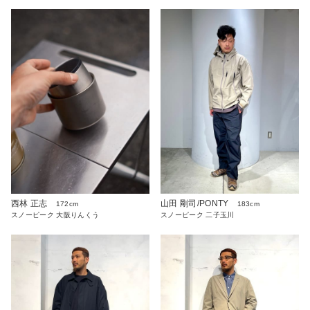
西林 正志
山田 剛司/PONTY
172cm
183cm
スノーピーク 大阪りんくう
スノーピーク 二子玉川