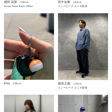
田中祐希
縄田 花菜
163cm
159cm
スノーピーク ルミネ新宿
Snow Peak Back Office
kika
篠原正義
158cm
170cm
スノーピーク ルミネ新宿