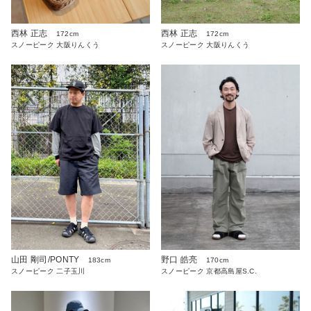
西林 正志
西林 正志
172cm
172cm
スノーピーク 大阪りんくう
スノーピーク 大阪りんくう
山田 剛司/PONTY
野口 皓亮
183cm
170cm
スノーピーク 二子玉川
スノーピーク 京都高島屋S.C.