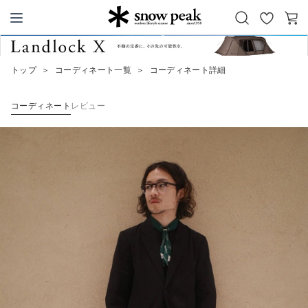
お
カ
Snow Peak
気
ー
に
ト
トップ
＞
コーディネート一覧
＞
コーディネート詳細
入
り
コーディネート
レビュー