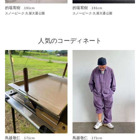
的場宥樹
的場宥樹
161cm
161cm
スノーピーク 久屋大通公園
スノーピーク 久屋大通公園
人気のコーディネート
鳥越敬仁
鳥越敬仁
171cm
171cm