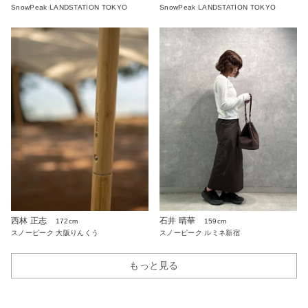
SnowPeak LANDSTATION TOKYO
SnowPeak LANDSTATION TOKYO
西林 正志
石井 晴華
172cm
159cm
スノーピーク 大阪りんくう
スノーピーク ルミネ新宿
もっと見る