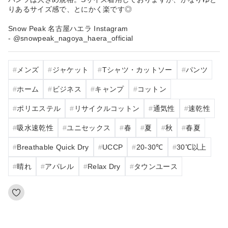
りあるサイズ感で、とにかく楽です◎
Snow Peak 名古屋ハエラ Instagram
- @snowpeak_nagoya_haera_official
メンズ
ジャケット
Tシャツ・カットソー
パンツ
ホーム
ビジネス
キャンプ
コットン
ポリエステル
リサイクルコットン
通気性
速乾性
吸水速乾性
ユニセックス
春
夏
秋
春夏
Breathable Quick Dry
UCCP
20‐30℃
30℃以上
晴れ
アパレル
Relax Dry
タウンユース