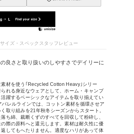
kg
L
Find your size
明
サイズ・スペック
スタッフレビュー
心地の良さと取り扱いのしやすさでデイリーに
使う｢Recycled Cotton Heavy｣シリー
着られる身近なウェアとして、ホーム・キャンプ
も活躍するベーシックなアイテムを取り揃えてい
akのアパレルラインでは、コットン素材を循環させア
く取り組みを21年秋冬シーズンからスタート。
た落ち綿、裁断くずのすべてを回収して粉砕し、
造の際の原料へと還元します。素材は耐久性に優
り返してもへたりません。適度なハリがあって体