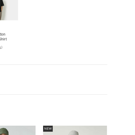
ton
hirt
込)
NEW