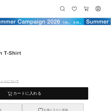
お
カ
気
ー
に
ト
入
り
n T-Shirt
イントについて
カートに入れる
る
お気に入りに追加