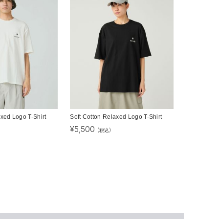
axed Logo T-Shirt
Soft Cotton Relaxed Logo T-Shirt
¥
5,500
(税込)