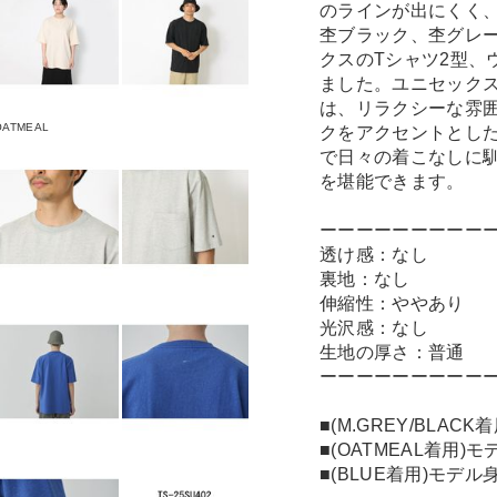
のラインが出にくく
杢ブラック、杢グレ
クスのTシャツ2型、
ました。ユニセック
は、リラクシーな雰囲
OATMEAL
クをアクセントとし
で日々の着こなしに
を堪能できます。
ーーーーーーーーー
透け感：なし
裏地：なし
伸縮性：ややあり
光沢感：なし
生地の厚さ：普通
ーーーーーーーーー
■(M.GREY/BLAC
■(OATMEAL着用)モ
■(BLUE着用)モデル身