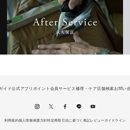
ガイド
公式アプリ
ポイント会員サービス
修理・ケア
店舗検索
お問い
instagram
Twitter
facebook
LINE
youtube
利用規約
個人情報保護方針
特定商取引法に基づく表記
レビューガイドライン