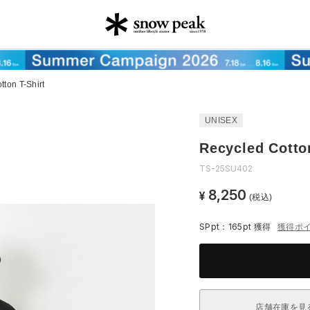
tton T-Shirt
UNISEX
Recycled Cotto
TS-25SU402
8,250
¥
(税込)
SPpt：165pt
獲得
獲得ポ
店舗在庫を見