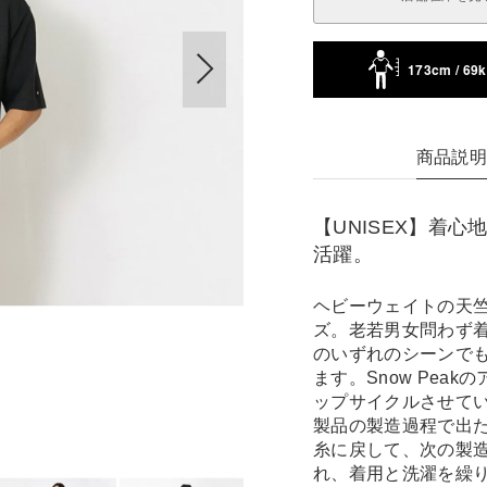
173cm / 69
商品説
【UNISEX】着
活躍。
ヘビーウェイトの天竺素材を
ズ。老若男女問わず
のいずれのシーンで
ます。Snow Pe
ップサイクルさせてい
製品の製造過程で出
糸に戻して、次の製
れ、着用と洗濯を繰