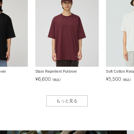
over
Stain Repellent Pullover
Soft Cotton Rel
¥
6,600
¥
5,500
(税込)
(税込)
もっと見る