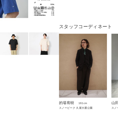
スタッフコーディネート
的場宥樹
山田
161cm
スノーピーク 久屋大通公園
スノ