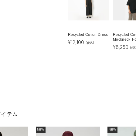
Recycled Cotton Dress
Recycled Cot
Mockneck T-S
¥
12,100
(税込)
¥
8,250
(税
アイテム
NEW
NEW