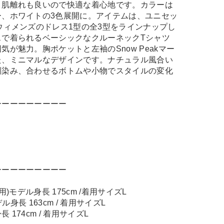
、肌離れも良いので快適な着心地です。カラーは
ー、ホワイトの3色展開に。アイテムは、ユニセッ
ウィメンズのドレス1型の全3型をラインナップし
スで着られるベーシックなクルーネックTシャツ
気が魅力。胸ポケットと左袖のSnow Peakマー
た、ミニマルなデザインです。ナチュラル風合い
馴染み、合わせるボトムや小物でスタイルの変化
ーーーーーーーーー
ーーーーーーーーー
K着用)モデル身長 175cm /着用サイズL
デル身長 163cm / 着用サイズL
長 174cm / 着用サイズL