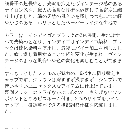
細番手の超長綿と、光沢を抑えたヴィンテージ感のある
ナイロン糸を、職人の高度な技術を駆使して高密度に織
り上げました。綿の天然の風合いを残しつつも非常に軽
やかさのある、パリッとしたペーパーライクな生地で
す。
カラーは、インディゴとブラックの2色展開。生地はす
べて先染めとなり、インディゴはインディゴ染料、ブラ
ックは硫化染料を使用し、最後にバイオ加工を施しまし
た。繰り返し着用することで経年変化が生まれ、ヴィン
テージのような風合いや色の変化を楽しむことができま
す。
すっきりとしたフォルムが魅力の、6パネル切り替えキ
ャップです。クラウンは深すぎず浅すぎず、シンプルで
使いやすいユニセックスなアイテムに仕上げています。
裏側メッシュのドライなかぶり心地で、さりげないワン
ポイントとなるピスネーム付き。2つのサイズをライン
ナップし、微調整ができる後部調節仕様を搭載しまし
た。
ーーーーーーーーーーーーーーーーーー