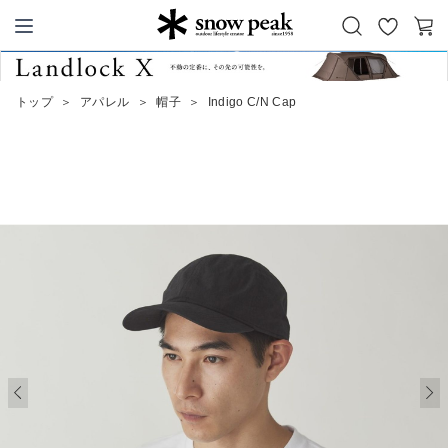
お
カ
Snow Peak
気
ー
に
ト
トップ
＞
アパレル
＞
帽子
＞
Indigo C/N Cap
入
り