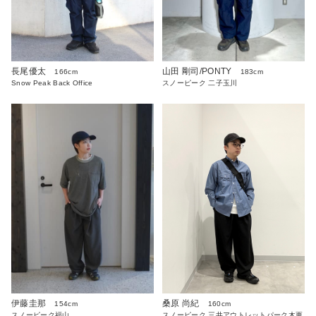
長尾優太
山田 剛司/PONTY
166cm
183cm
Snow Peak Back Office
スノーピーク 二子玉川
伊藤圭那
桑原 尚紀
154cm
160cm
スノーピーク福山
スノーピーク 三井アウトレットパーク木更