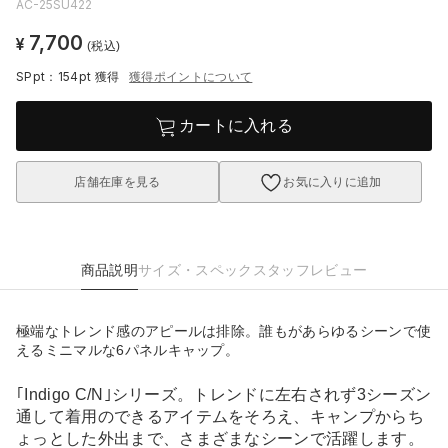
AC-25SU422
7,700
¥
(税込)
SPpt：154pt
獲得
獲得ポイントについて
カートに入れる
店舗在庫を見る
お気に入りに追加
商品説明
サイズ・スペック
スタッフレビュー
極端なトレンド感のアピールは排除。誰もがあらゆるシーンで使
えるミニマルな6パネルキャップ。
｢Indigo C/N｣シリーズ。トレンドに左右されず3シーズン
通して着用のできるアイテムをそろえ、キャンプからち
ょっとした外出まで、さまざまなシーンで活躍します。