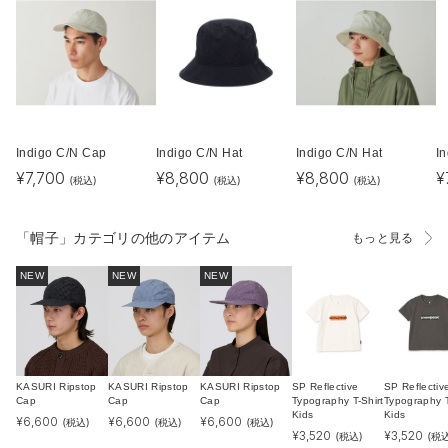
Indigo C/N Cap
Indigo C/N Hat
Indigo C/N Hat
I
¥
7,700
¥
8,800
¥
8,800
¥
(税込)
(税込)
(税込)
「帽子」カテゴリの他のアイテム
もっと見る
NEW
NEW
NEW
KASURI Ripstop
KASURI Ripstop
KASURI Ripstop
SP Reflective
SP Reflectiv
Cap
Cap
Cap
Typography T-Shirt
Typography T
Kids
Kids
¥
6,600
¥
6,600
¥
6,600
(税込)
(税込)
(税込)
¥
3,520
¥
3,520
(税込)
(税込