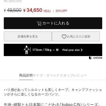
PA-25SU405
49,500
34,650
¥
¥
(税込)
｜ 30%OFF
カートに入れる
店舗在庫を見る
お気に入りに追加
173cm / 70kg
M
Find your size
商品説明
サイズ・スペック
スタッフレビュー
ハリ感があってシルエットも美しくキープ。キャンプファッショ
ンがさらに楽しくなるカーゴパンツ。
生地･縫製とも日本製にこだわる｢Indigo C/N｣シリーズ。