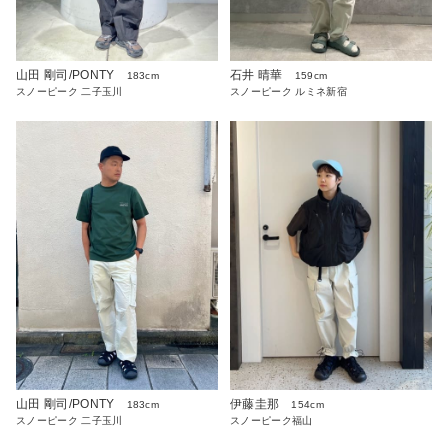
山田 剛司/PONTY
石井 晴華
183cm
159cm
スノーピーク 二子玉川
スノーピーク ルミネ新宿
山田 剛司/PONTY
伊藤圭那
183cm
154cm
スノーピーク 二子玉川
スノーピーク福山