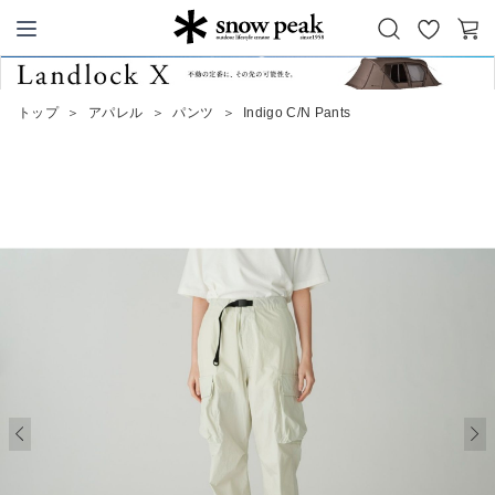
お
カ
Snow Peak
気
ー
に
ト
トップ
＞
アパレル
＞
パンツ
＞
Indigo C/N Pants
入
り