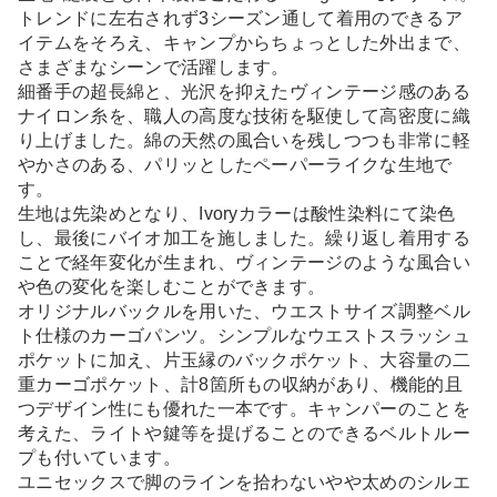
トレンドに左右されず3シーズン通して着用のできるア
イテムをそろえ、キャンプからちょっとした外出まで、
さまざまなシーンで活躍します。
細番手の超長綿と、光沢を抑えたヴィンテージ感のある
ナイロン糸を、職人の高度な技術を駆使して高密度に織
り上げました。綿の天然の風合いを残しつつも非常に軽
やかさのある、パリッとしたペーパーライクな生地で
す。
生地は先染めとなり、Ivoryカラーは酸性染料にて染色
し、最後にバイオ加工を施しました。繰り返し着用する
ことで経年変化が生まれ、ヴィンテージのような風合い
や色の変化を楽しむことができます。
オリジナルバックルを用いた、ウエストサイズ調整ベル
ト仕様のカーゴパンツ。シンプルなウエストスラッシュ
ポケットに加え、片玉縁のバックポケット、大容量の二
重カーゴポケット、計8箇所もの収納があり、機能的且
つデザイン性にも優れた一本です。キャンパーのことを
考えた、ライトや鍵等を提げることのできるベルトルー
プも付いています。
ユニセックスで脚のラインを拾わないやや太めのシルエ