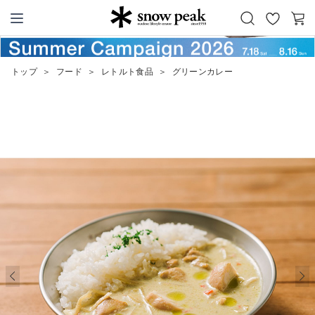
お
カ
Snow Peak
気
ー
に
ト
トップ
＞
フード
＞
レトルト食品
＞
グリーンカレー
入
り