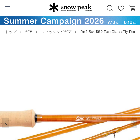
お
カ
Snow Peak
気
ー
に
ト
トップ
＞
ギア
＞
フィッシングギア
＞
Ref. 5wt 580 FastGlass Fly Rod
入
り