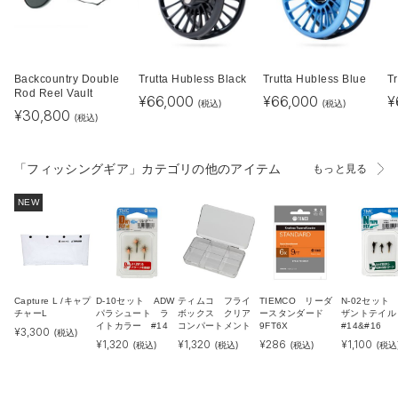
Backcountry Double
Trutta Hubless Black
Trutta Hubless Blue
T
Rod Reel Vault
¥
66,000
¥
66,000
¥
(税込)
(税込)
¥
30,800
(税込)
「フィッシングギア」カテゴリの他のアイテム
もっと見る
NEW
Capture L /キャプ
D-10セット ADW
ティムコ フライ
TIEMCO リーダ
N-02セット
チャーL
パラシュート ラ
ボックス クリア
ースタンダード
ザントテイ
イトカラー #14
コンパートメント
9FT6X
#14&#16
¥
3,300
(税込)
¥
1,320
¥
1,320
¥
286
¥
1,100
(税込)
(税込)
(税込)
(税込