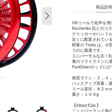
商品説
VRリールで名声を博
Rachenko 氏と
クリッカーがハンド
近くに配置されている
軽量の Trutta 
うのに最適です。
ユニバーサルな左 / 
番のフライラインに
FastGlassロッド
推奨ライン：３，４
バックアップ容量：最
リール直径：８２ｍ
重さ：１０６g
【About Epic】
ニュージーランド発