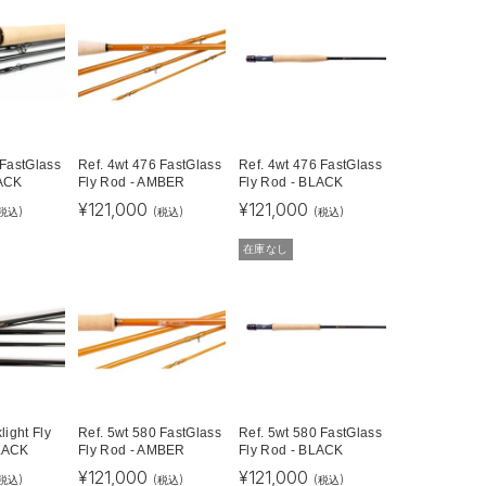
 FastGlass
Ref. 4wt 476 FastGlass
Ref. 4wt 476 FastGlass
LACK
Fly Rod - AMBER
Fly Rod - BLACK
¥
121,000
¥
121,000
税込)
(税込)
(税込)
在庫なし
light Fly
Ref. 5wt 580 FastGlass
Ref. 5wt 580 FastGlass
LACK
Fly Rod - AMBER
Fly Rod - BLACK
¥
121,000
¥
121,000
税込)
(税込)
(税込)