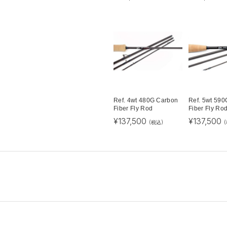
Ref. 4wt 480G Carbon
Ref. 5wt 59
Fiber Fly Rod
Fiber Fly Ro
¥
137,500
¥
137,500
(税込)