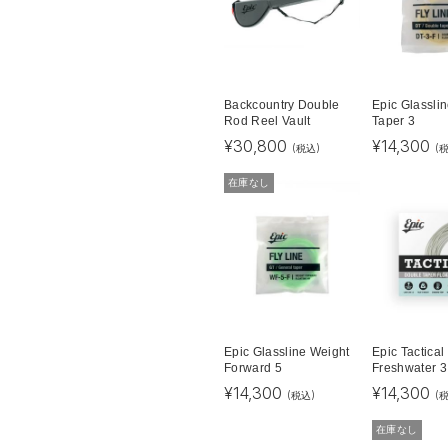
Backcountry Double
Epic Glassli
Rod Reel Vault
Taper 3
¥
30,800
¥
14,300
(税込)
(
在庫なし
Epic Glassline Weight
Epic Tactical
Forward 5
Freshwater 
¥
14,300
¥
14,300
(税込)
(
在庫なし