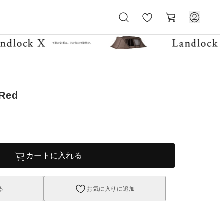
お
カ
気
ー
に
ト
入
り
 Red
カートに入れる
る
お気に入りに追加