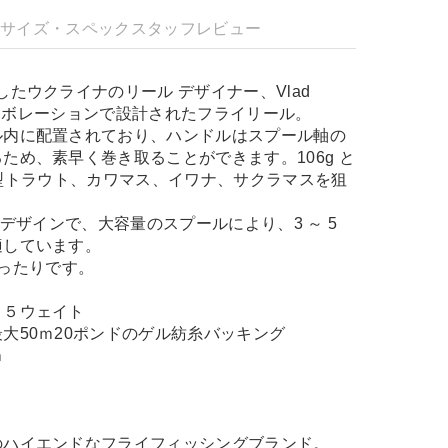
明
サイズ・スペック
スタッフレビュー
したウクライナのリール デザイナー、Vlad
のコラボレーションで設計されたフライリール。
ル内に配置されており、ハンドルはスプール軸の
ため、素早く巻き取ることができます。106g と
は、小型トラウト、カワマス、イワナ、サクラマスを狙
右デザインで、大容量のスプールにより、3 ～ 5
適しています。
にぴったりです。
，５ウェイト
大50ｍ20ポンドのゲル紡糸バッキング
ｍ
のハイエンドなフライフィッシングブランド。