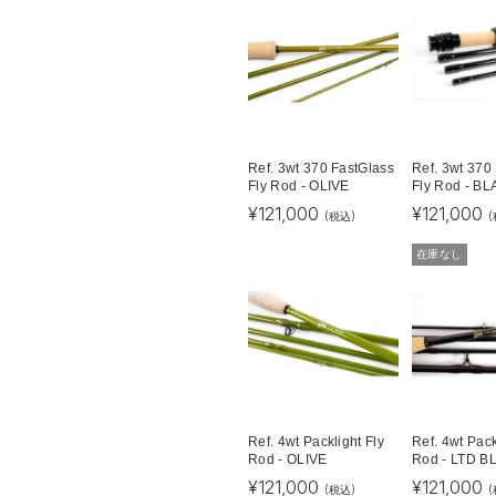
Ref. 3wt 370 FastGlass
Ref. 3wt 370
Fly Rod - OLIVE
Fly Rod - B
¥
121,000
¥
121,000
(税込)
(
在庫なし
Ref. 4wt Packlight Fly
Ref. 4wt Pack
Rod - OLIVE
Rod - LTD B
¥
121,000
¥
121,000
(税込)
(