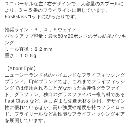
ユニバーサルな左 / 右デザインで、大容量のスプールに
より、3 ～ 5 番のフライラインに適しています。
FastGlassロッドにぴったりです。
推奨ライン：３，４，５ウェイト
バックアップ容量：最大50ｍ20ポンドのゲル紡糸バッキ
ング
リール直径：８２ｍｍ
重さ：１０６g
【About Epic】
ニュージーランド発のハイエンドなフライフィッシング
ブランド。Epicブランドでは、これまでフライフィッシ
ングでは使用されることがなかった高弾性グラファイ
ト、グラフェン、独自のグラスファイバー複合材である
Fast Glass など、さまざまな先進素材を採用。デザイン
性に優れているほか、高い強度や精度を持つフライロッ
ド、フライリールなど高性能なフライフィッシングギア
を展開しています。