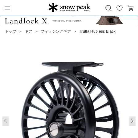
お
カ
Snow Peak
気
ー
に
ト
トップ
＞
ギア
＞
フィッシングギア
＞
Trutta Hubless Black
入
り