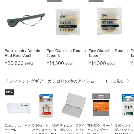
Backcountry Double
Epic Glassline Double
Epic Glassline Double
E
Rod Reel Vault
Taper 3
Taper 4
T
¥
30,800
¥
14,300
¥
14,300
¥
(税込)
(税込)
(税込)
「フィッシングギア」カテゴリの他のアイテム
もっと見る
NEW
Capture L /キャプ
D-10セット ADW
ティムコ フライ
TIEMCO リーダ
N-02セット
チャーL
パラシュート ラ
ボックス クリア
ースタンダード
ザントテイ
イトカラー #14
コンパートメント
9FT6X
#14&#16