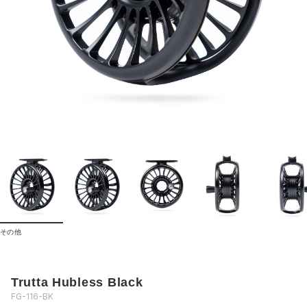
その他
Trutta Hubless Black
FG-116-BK