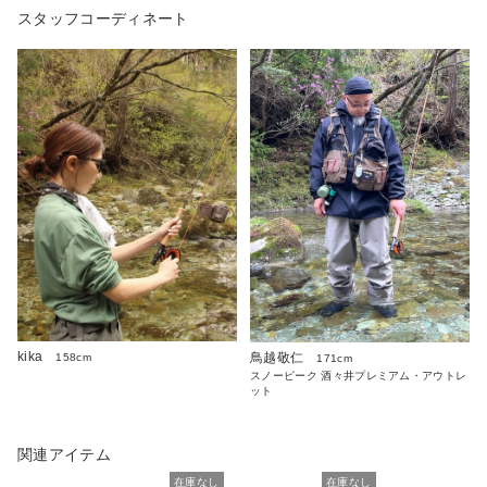
スタッフコーディネート
kika
鳥越敬仁
158cm
171cm
スノーピーク 酒々井プレミアム・アウトレ
ット
関連アイテム
在庫なし
在庫なし