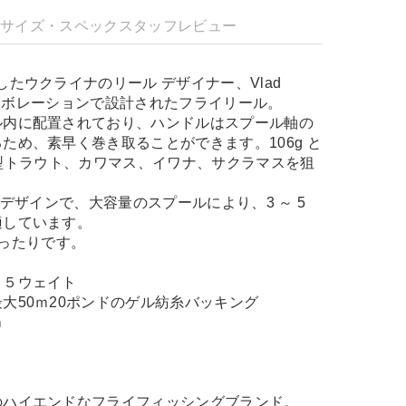
明
サイズ・スペック
スタッフレビュー
したウクライナのリール デザイナー、Vlad
のコラボレーションで設計されたフライリール。
ル内に配置されており、ハンドルはスプール軸の
ため、素早く巻き取ることができます。106g と
は、小型トラウト、カワマス、イワナ、サクラマスを狙
右デザインで、大容量のスプールにより、3 ～ 5
適しています。
にぴったりです。
，５ウェイト
大50ｍ20ポンドのゲル紡糸バッキング
ｍ
のハイエンドなフライフィッシングブランド。