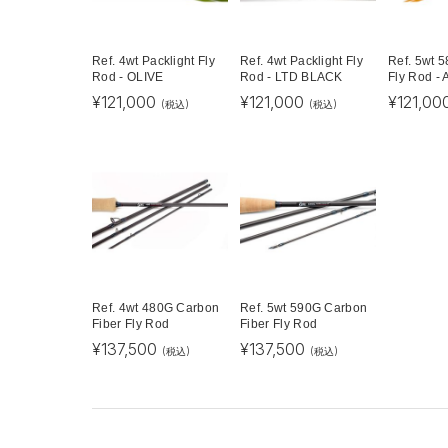
Ref. 4wt Packlight Fly
Ref. 4wt Packlight Fly
Ref. 5wt 
Rod - OLIVE
Rod - LTD BLACK
Fly Rod -
¥
121,000
¥
121,000
¥
121,00
(税込)
(税込)
Ref. 4wt 480G Carbon
Ref. 5wt 590G Carbon
Fiber Fly Rod
Fiber Fly Rod
¥
137,500
¥
137,500
(税込)
(税込)