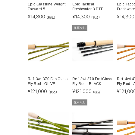
Epic Glassline Weight
Epic Tactical
Epic Tacti
Forward 5
Freshwater 3 DTF
Freshwate
¥
14,300
¥
14,300
¥
14,300
(税込)
(税込)
在庫なし
Ref. 3wt 370 FastGlass
Ref. 3wt 370 FastGlass
Ref. 4wt 
Fly Rod - OLIVE
Fly Rod - BLACK
Fly Rod -
¥
121,000
¥
121,000
¥
121,00
(税込)
(税込)
在庫なし