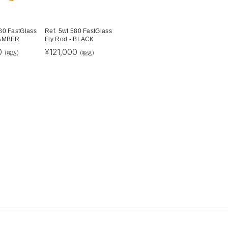
580 FastGlass
Ref. 5wt 580 FastGlass
 AMBER
Fly Rod - BLACK
0
¥
121,000
(税込)
(税込)