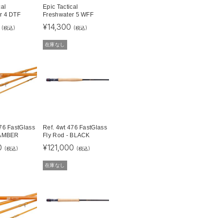
cal
Epic Tactical
r 4 DTF
Freshwater 5 WFF
¥
14,300
(税込)
(税込)
在庫なし
476 FastGlass
Ref. 4wt 476 FastGlass
 AMBER
Fly Rod - BLACK
0
¥
121,000
(税込)
(税込)
在庫なし