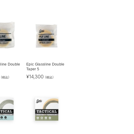
sline Double
Epic Glassline Double
Taper 5
¥
14,300
(税込)
(税込)