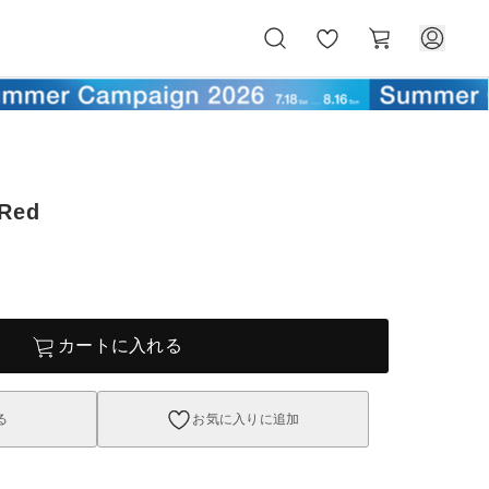
お
カ
気
ー
に
ト
入
り
 Red
カートに入れる
る
お気に入りに追加