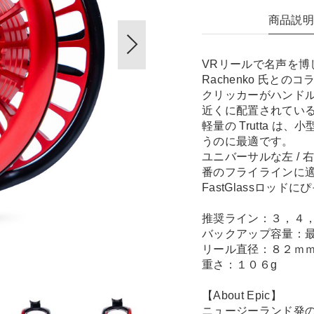
商品説
VRリールで名声を博
Rachenko 氏と
クリッカーがハンド
近くに配置されている
軽量の Trutta 
うのに最適です。
ユニバーサルな左 / 
番のフライラインに
FastGlassロッド
推奨ライン：３，４
バックアップ容量：最
リール直径：８２ｍ
重さ：１０６g
【About Epic】
ニュージーランド発