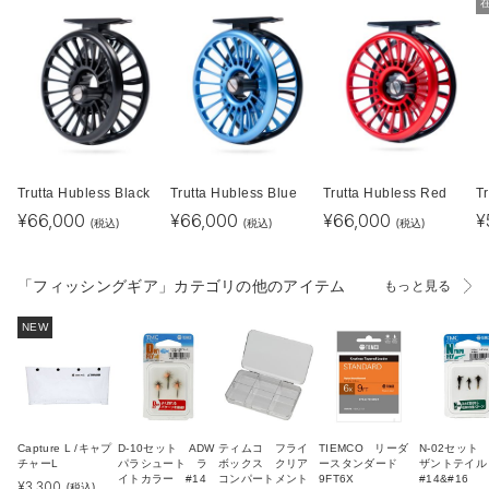
Trutta Hubless Black
Trutta Hubless Blue
Trutta Hubless Red
Tr
¥
66,000
¥
66,000
¥
66,000
¥
(税込)
(税込)
(税込)
「フィッシングギア」カテゴリの他のアイテム
もっと見る
NEW
Capture L /キャプ
D-10セット ADW
ティムコ フライ
TIEMCO リーダ
N-02セット
チャーL
パラシュート ラ
ボックス クリア
ースタンダード
ザントテイ
イトカラー #14
コンパートメント
9FT6X
#14&#16
¥
3,300
(税込)