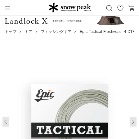
お
カ
Snow Peak
気
ー
に
ト
トップ
＞
ギア
＞
フィッシングギア
＞
Epic Tactical Freshwater 4 DTF
入
り