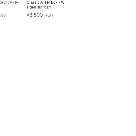
ountry Fly
Classic Al Fly Box - W
sided slit foam
¥
8,800
(税込)
(税込)