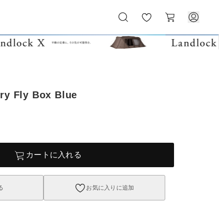
お
カ
気
ー
に
ト
入
り
ry Fly Box Blue
カートに入れる
る
お気に入りに追加