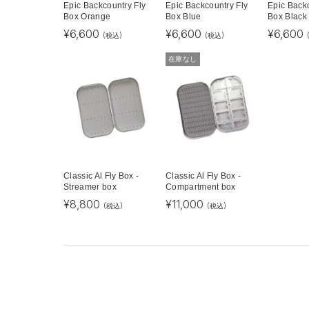
Epic Backcountry Fly
Epic Backcountry Fly
Epic Backc
Box Orange
Box Blue
Box Black
¥
6,600
¥
6,600
¥
6,600
(税込)
(税込)
在庫なし
Classic Al Fly Box -
Classic Al Fly Box -
Streamer box
Compartment box
¥
8,800
¥
11,000
(税込)
(税込)