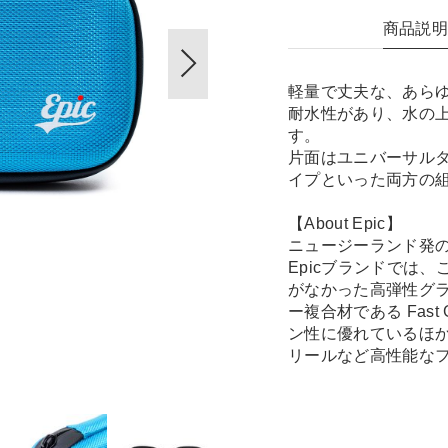
商品説
軽量で丈夫な、あら
耐水性があり、水の
す。
片面はユニバーサル
イプといった両方の
【About Epic】
ニュージーランド発
Epicブランドでは
がなかった高弾性グ
ー複合材である Fas
ン性に優れているほ
リールなど高性能な