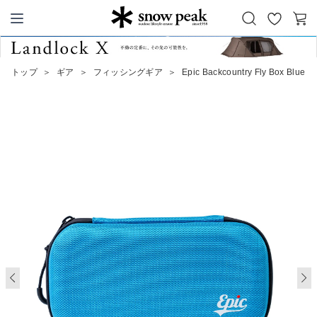
お
カ
Snow Peak
気
ー
に
ト
トップ
＞
ギア
＞
フィッシングギア
＞
Epic Backcountry Fly Box Blue
入
り