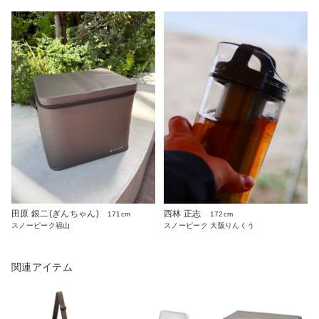
田原 銀二(ぎんちゃん)
西林 正志
171cm
172cm
スノーピーク福山
スノーピーク 大阪りんくう
関連アイテム