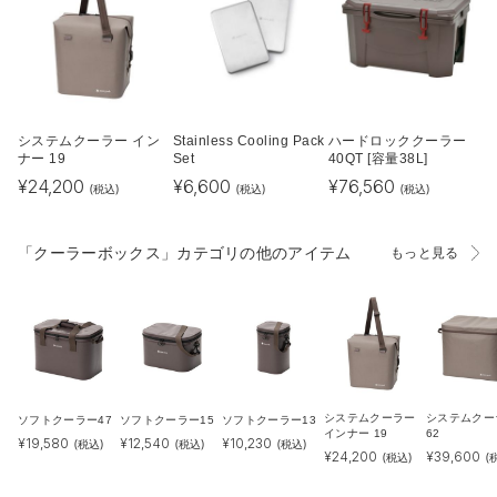
システムクーラー イン
Stainless Cooling Pack
ハードロッククーラー
ナー 19
Set
40QT [容量38L]
¥
24,200
¥
6,600
¥
76,560
(税込)
(税込)
(税込)
「クーラーボックス」カテゴリの他のアイテム
もっと見る
システムクーラー
システムクー
ソフトクーラー47
ソフトクーラー15
ソフトクーラー13
インナー 19
62
¥
19,580
¥
12,540
¥
10,230
(税込)
(税込)
(税込)
¥
24,200
¥
39,600
(税込)
(