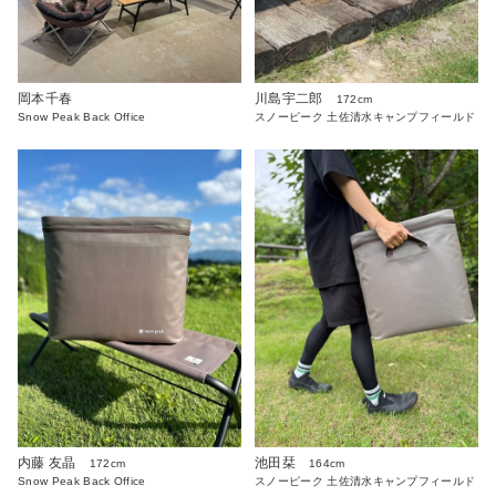
岡本千春
川島宇二郎
172cm
Snow Peak Back Office
スノーピーク 土佐清水キャンプフィールド
内藤 友晶
池田栞
172cm
164cm
Snow Peak Back Office
スノーピーク 土佐清水キャンプフィールド