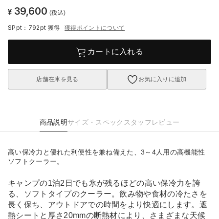
39,600
¥
(税込)
SPpt：792pt
獲得
獲得ポイントについて
カートに入れる
店舗在庫を見る
お気に入りに追加
商品説明
サイズ・スペック
スタッフレビュー
高い保冷力と優れた利便性を兼ね備えた、3～4人用の高機能性
ソフトクーラー。
キャンプの1泊2日でも氷が残るほどの高い保冷力を誇
る、ソフトタイプのクーラー。飲み物や食材の冷たさを
長く保ち、アウトドアでの時間をより快適にします。遮
熱シートと厚さ20mmの断熱材により、さまざまな天候