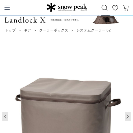
お
カ
Snow Peak
気
ー
に
ト
トップ
＞
ギア
＞
クーラーボックス
＞
システムクーラー 62
入
り