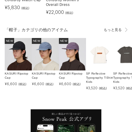
Overall Dress
¥
5,830
(税込)
¥
22,000
(税込)
「帽子」カテゴリの他のアイテム
もっと見る
NEW
NEW
NEW
KASURI Ripstop
KASURI Ripstop
KASURI Ripstop
SP Reflective
SP Reflectiv
Cap
Cap
Cap
Typography T-Shirt
Typography T
Kids
Kids
¥
6,600
¥
6,600
¥
6,600
(税込)
(税込)
(税込)
¥
3,520
¥
3,520
(税込)
(税込