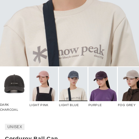
DARK
LIGHT PINK
LIGHT BLUE
PURPLE
FOG GREY
CHARCOAL
UNISEX
Corduroy Ball Cap