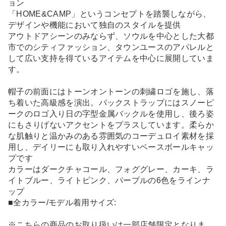
ョン
「HOME&CAMP」というコンセプトを踏襲しながら、
デザインや機能において独自のスタイルを提供
アウトドアシーンのみならず、ソウルを中心とした大都
市でのシティファッション、タウンユースのアパレルと
して広い支持を得ているアイテムを中心に展開していま
す。
帽子の前面にはトーンオントーンの刺繍ロゴを施し、落
ち着いた高級感を演出。バックストラップにはスノーピ
ークのロゴ入り日の字型金属バックルを使用し、後ろ姿
にもさりげないアクセントをプラスしています。柔らか
な肌触りと温かみのある雰囲気のコーデュロイ素材を採
用し、デイリーにも取り入れやすいベースボールキャッ
プです
カラーはダークチャコール、フォググレー、カーキ、ラ
イトブルー、ライトピンク、パープルの6色をラインナ
ップ
■全カラー/モデル着用サイズ:
※こちらの商品のお取り扱いは一部店舗限定となりま