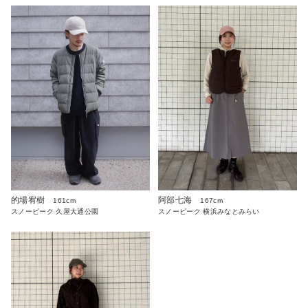
的場宥樹
阿部七海
161cm
167cm
スノーピーク 久屋大通公園
スノーピーク 横浜みなとみらい