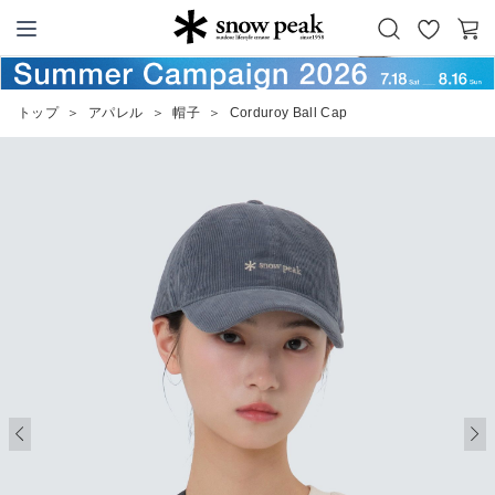
お
カ
Snow Peak
気
ー
に
ト
トップ
＞
アパレル
＞
帽子
＞
Corduroy Ball Cap
入
り