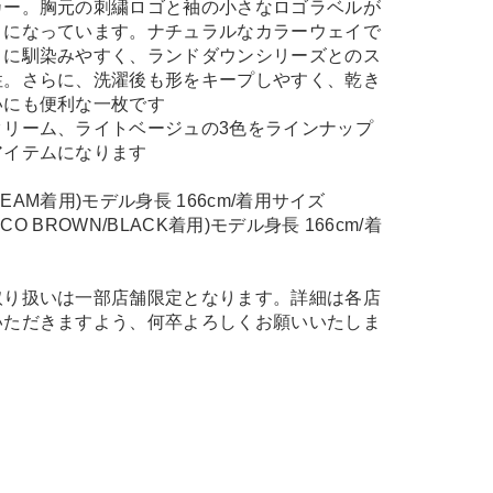
カー。胸元の刺繍ロゴと袖の小さなロゴラベルが
トになっています。ナチュラルなカラーウェイで
トに馴染みやすく、ランドダウンシリーズとのス
性。さらに、洗濯後も形をキープしやすく、乾き
いにも便利な一枚です
クリーム、ライトベージュの3色をラインナップ
アイテムになります
/CREAM着用)モデル身長 166cm/着用サイズ
CHOCO BROWN/BLACK着用)モデル身長 166cm/着
取り扱いは一部店舗限定となります。詳細は各店
いただきますよう、何卒よろしくお願いいたしま