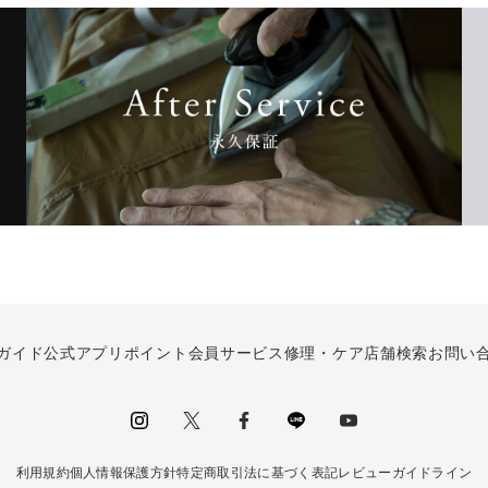
ガイド
公式アプリ
ポイント会員サービス
修理・ケア
店舗検索
お問い
instagram
Twitter
facebook
LINE
youtube
利用規約
個人情報保護方針
特定商取引法に基づく表記
レビューガイドライン