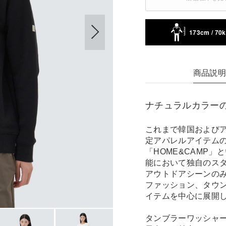
173cm / 70
商品説
ナチュラルカラー
これまで韓国および
定アパレルアイテムの
「HOME&CAMP
能において独自のス
アウトドアシーンの
ファッション、タウ
イテムを中心に展開
タンブラーワッシャ