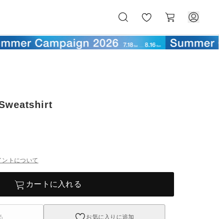
お
カ
気
ー
に
ト
入
り
Sweatshirt
イントについて
カートに入れる
る
お気に入りに追加