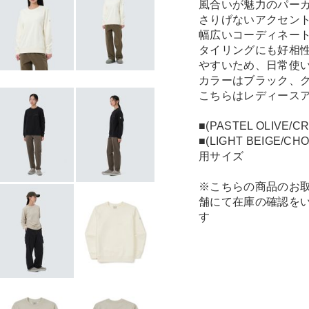
風合いが魅力のパー
さりげないアクセン
幅広いコーディネー
タイリングにも好相
やすいため、日常使
カラーはブラック、
こちらはレディース
■(PASTEL OLIVE
■(LIGHT BEIGE/
用サイズ
※こちらの商品のお
舗にて在庫の確認を
す