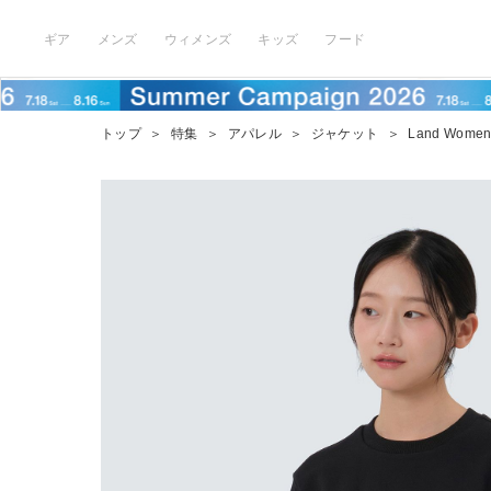
ギア
メンズ
ウィメンズ
キッズ
フード
トップ
＞
特集
＞
アパレル
＞
ジャケット
＞
Land Women'