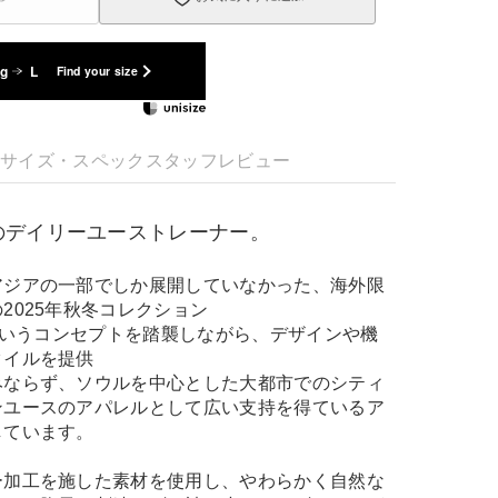
kg
L
Find your size
明
サイズ・スペック
スタッフレビュー
のデイリーユーストレーナー。
アジアの一部でしか展開していなかった、海外限
2025年秋冬コレクション
」というコンセプトを踏襲しながら、デザインや機
タイルを提供
みならず、ソウルを中心とした大都市でのシティ
ンユースのアパレルとして広い支持を得ているア
しています。
ー加工を施した素材を使用し、やわらかく自然な