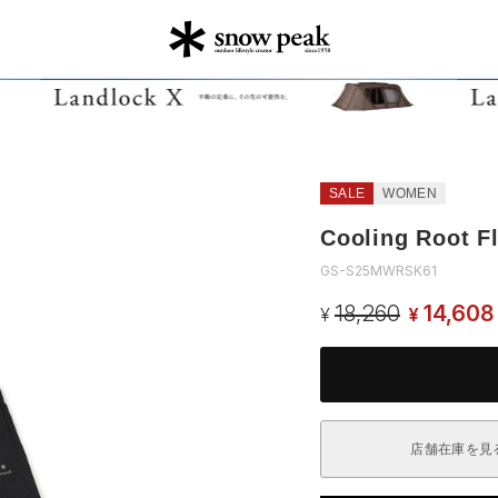
SALE
WOMEN
Cooling Root Fl
GS-S25MWRSK61
18,260
14,608
¥
¥
店舗在庫を見