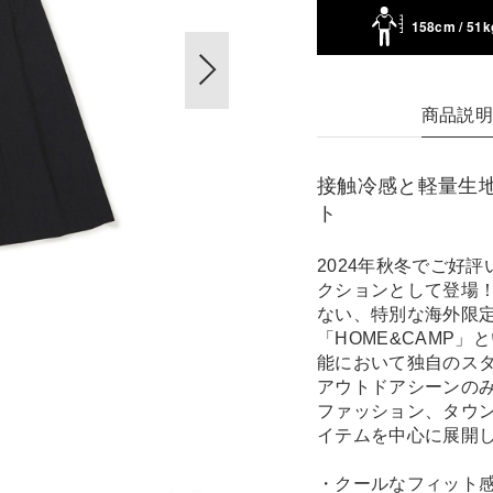
158cm / 51k
商品説
接触冷感と軽量生
ト
2024年秋冬でご好
クションとして登場
ない、特別な海外限
「HOME&CAMP
能において独自のス
アウトドアシーンの
ファッション、タウ
イテムを中心に展開
・クールなフィット