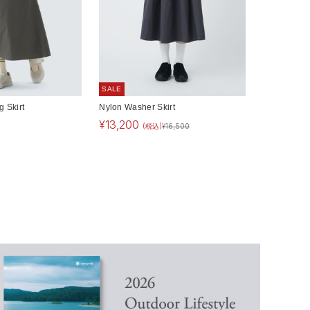
SALE
g Skirt
Nylon Washer Skirt
¥
13,200
(税込)
¥
16,500