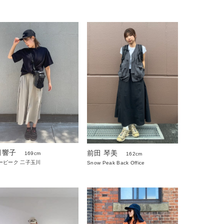
田響子
前田 琴美
169cm
162cm
ーピーク 二子玉川
Snow Peak Back Office