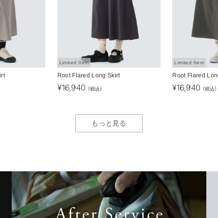
Limited Item
Limited Item
rt
Root Flared Long Skirt
Root Flared Lon
¥
16,940
¥
16,940
(税込)
(税込)
もっと見る