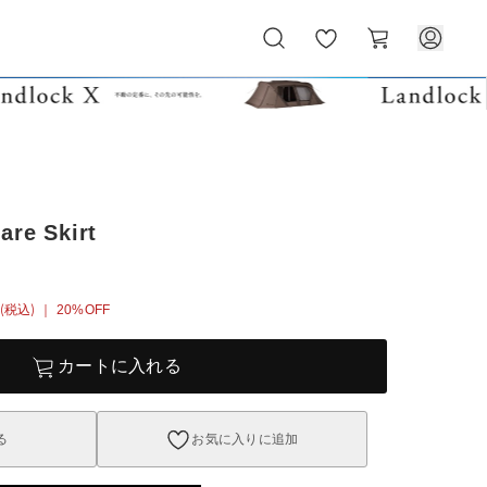
お
カ
気
ー
に
ト
入
り
are Skirt
(税込)
｜ 20%OFF
カートに入れる
る
お気に入りに追加