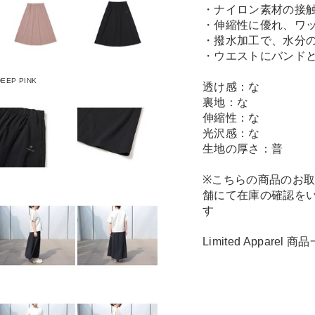
・ナイロン素材の接
・伸縮性に優れ、ワ
・撥水加工で、水分
・ウエストにバンド
DEEP PINK
透け感：な
裏地：な
伸縮性：な
光沢感：な
生地の厚さ：普
※こちらの商品のお
舗にて在庫の確認を
す
Limited Apparel