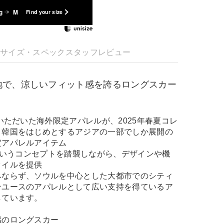
g
M
Find your size
明
サイズ・スペック
スタッフレビュー
地で、涼しいフィット感を誇るロングスカー
評いただいた海外限定アパレルが、2025年春夏コレ
！韓国をはじめとするアジアの一部でしか展開の
定アパレルアイテム
」というコンセプトを踏襲しながら、デザインや機
タイルを提供
みならず、ソウルを中心とした大都市でのシティ
ンユースのアパレルとして広い支持を得ているア
しています。
感のロングスカー