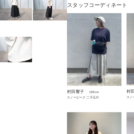
スタッフコーディネート
村
村田響子
169cm
スノ
スノーピーク 二子玉川