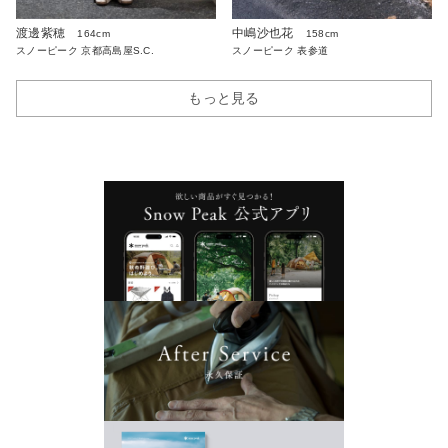
渡邊紫穂
中嶋沙也花
164cm
158cm
スノーピーク 京都高島屋S.C.
スノーピーク 表参道
もっと見る