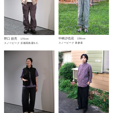
中嶋沙也花
野口 皓亮
158cm
170cm
スノーピーク 表参道
スノーピーク 京都高島屋S.C.