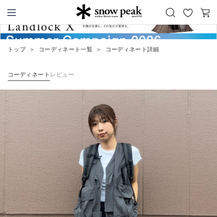
お
カ
Snow Peak
気
ー
に
ト
トップ
＞
コーディネート一覧
＞
コーディネート詳細
入
り
コーディネート
レビュー