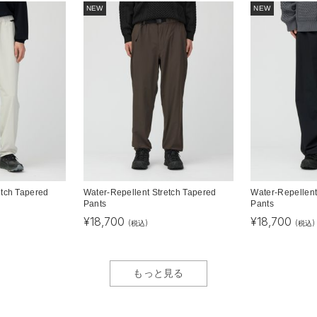
NEW
NEW
etch Tapered
Water-Repellent Stretch Tapered
Water-Repellent
Pants
Pants
¥
18,700
¥
18,700
(税込)
(税込)
もっと見る