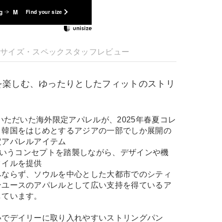
g
M
Find your size
明
サイズ・スペック
スタッフレビュー
を楽しむ、ゆったりとしたフィットのストリ
評いただいた海外限定アパレルが、2025年春夏コレ
！韓国をはじめとするアジアの一部でしか展開の
定アパレルアイテム
」というコンセプトを踏襲しながら、デザインや機
タイルを提供
みならず、ソウルを中心とした大都市でのシティ
ンユースのアパレルとして広い支持を得ているア
しています。
いでデイリーに取り入れやすいストリングパン