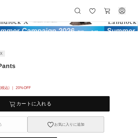
お
カ
気
ー
に
ト
入
り
EX
Pants
(税込)
｜ 20%OFF
カートに入れる
る
お気に入りに追加