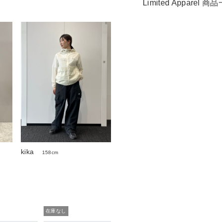
Limited Apparel
kika
158cm
在庫なし