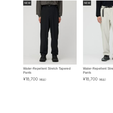
NEW
NEW
Water-Repellent Stretch Tapered
Water-Repellent Str
Pants
Pants
¥
18,700
¥
18,700
(税込)
(税込)