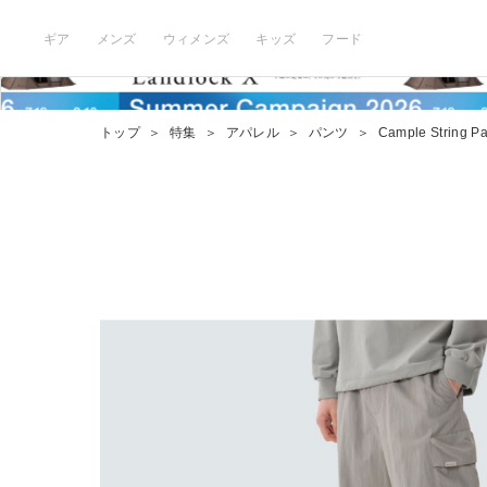
ギア
メンズ
ウィメンズ
キッズ
フード
トップ
＞
特集
＞
アパレル
＞
パンツ
＞
Cample String Pa