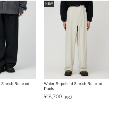
NEW
 Stretch Relaxed
Water-Repellent Stretch Relaxed
Pants
¥
18,700
(税込)