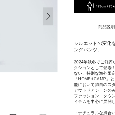
173cm / 70k
商品説
シルエットの変化
ングパンツ。
2024年秋冬でご好
クションとして登場
ない、特別な海外限
「HOME&CAMP
能において独自のス
アウトドアシーンの
ファッション、タウ
イテムを中心に展開
・ナチュラルな風合