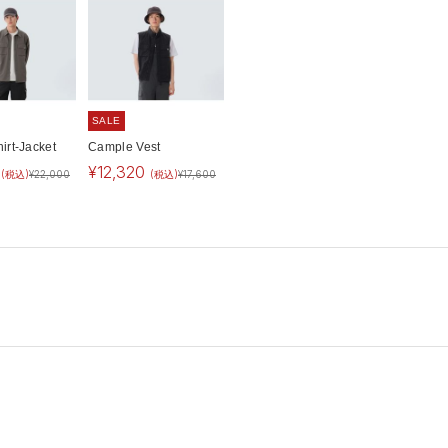
SALE
irt-Jacket
Cample Vest
¥
12,320
(税込)
¥
22,000
(税込)
¥
17,600