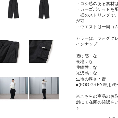
・コシ感のある素材
・カーゴポケットを
・裾のストリングで
が可
・ウエストは一周ゴ
カラーは、フォググ
インナップ
透け感：な
裏地：な
伸縮性：な
光沢感：な
生地の厚さ：普
■(FOG GREY着用)
※こちらの商品のお
舗にて在庫の確認を
す