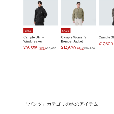
SALE
SALE
Cample Utility
Cample Women's
Cample Sh
Windbreaker
Bomber Jacket
¥
17,600
¥
16,555
¥
14,630
(税込)
¥
23,650
(税込)
¥
20,900
「パンツ」カテゴリの他のアイテム