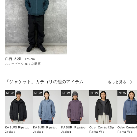
白石 大和
169cm
スノーピーク ルミネ新宿
「ジャケット」カテゴリの他のアイテム
もっと見る
NEW
NEW
NEW
NEW
NEW
KASURI Ripstop
KASURI Ripstop
KASURI Ripstop
Odor Control Zip
Odor Control
Jacket
Jacket
Jacket
Parka W's
Parka W's