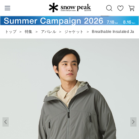
お
カ
Snow Peak
気
ー
に
ト
トップ
＞
特集
＞
アパレル
＞
ジャケット
＞
Breathable Insulated Jack
入
り