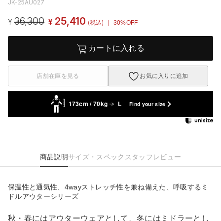
JK-25AU027
36,300
25,410
¥
¥
(税込)
｜ 30%OFF
カートに入れる
店舗在庫を見る
お気に入りに追加
173cm / 70kg
L
Find your size
商品説明
サイズ・スペック
スタッフレビュー
保温性と通気性、4wayストレッチ性を兼ね備えた、呼吸するミ
ドルアウターシリーズ
秋・春にはアウターウェアとして、冬にはミドラーとし