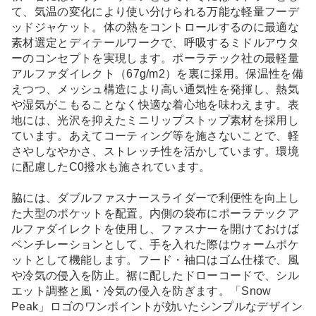
て、気温の変化により使い分けられる万能な軽量フーデ
ッドジャケット。体の熱をコントロールするのに最適な
素材選定とディテールワークで、呼吸するミドルアウタ
ーのコンセプトを実現します。ポーラテック社の最軽量
アルファダイレクト（67g/m2）を裏に採用。保温性を備
えつつ、メッシュ構造により高い通気性を発揮し、熱気
や湿気がこもることなく快適な着心地を味わえます。表
地には、光沢を抑えたミニリップストップ素材を採用し
ています。あえてコーティング等を施さないことで、軽
さやしなやかさ、ストレッチ性を活かしています。環境
に配慮したC0撥水も施されています。
脇には、ダブルファスナースライダーで利便性を向上し
た大型のポケットを配置。内側の袋布にポーラテックア
ルファダイレクトを使用し、ファスナーを開けておけば
ベンチレーションとして、手を入れた際はウォームポケ
ットとして機能します。フード・袖口はゴム仕様で、風
や冷気の侵入を防止。裾に配したドローコードで、シル
エット調整と風・冷気の侵入を防ぎます。「Snow
Peak」ロゴのワンポイントが効いたシンプルなデザイン