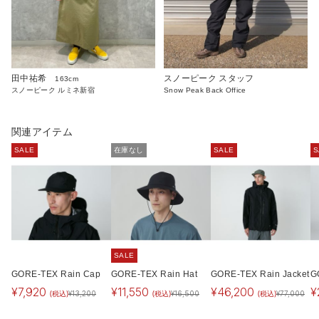
スノーピーク スタッフ
田中祐希
163cm
Snow Peak Back Office
スノーピーク ルミネ新宿
関連アイテム
SALE
在庫なし
SALE
S
SALE
GORE-TEX Rain Cap
GORE-TEX Rain Hat
GORE-TEX Rain Jacket
G
¥
7,920
¥
11,550
¥
46,200
¥
(税込)
(税込)
(税込)
¥
13,200
¥
16,500
¥
77,000