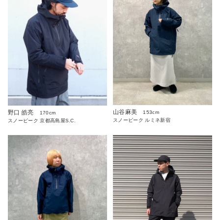
山谷麻美
野口 皓亮
153cm
170cm
スノーピーク ルミネ新宿
スノーピーク 京都高島屋S.C.