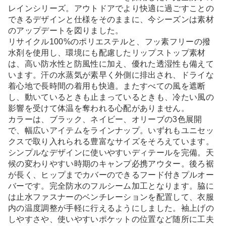
レインシリーズ。アウトドアでより快適に過ごすことの
できるデザインと仕様をそのままに、今シーズンは素材
のアップデートを図りました。
リサイクル100%のポリエステルと、フッ素フリーの撥
水剤を使用し、環境にも配慮したリップストップ素材
は、高い防水性と防風性に加え、優れた透湿性も備えて
います。汗の水蒸気が素早く外側に排出され、ドライな
着心地で長時間の着用も快適。またすべての風を遮断
し、動いているときも止まっているときも、冷たい風の
影響を受けて体温を奪われる心配がありません。
カラーは、ブラック、ネイビー、オリーブの3色展開
で、幅広いアイテムをラインナップ。いずれもユニセッ
クスで取り入れられる豊富なサイズをそろえています。
シンプルなデザインに使いやすいディテールを完備。天
候の変わりやすい時期のキャンプ必携アウター。後ろ裾
が長く、ヒップまでカバーのできるフード付きプルオー
バーです。完全防水のフルシーム加工となります。脇に
は止水ファスナーのベンチレーションを配置して、衣服
内の温度調整が手軽に行えるようにしました。袖上げの
しやすさや、使いやすいポケットの位置など随所に工夫