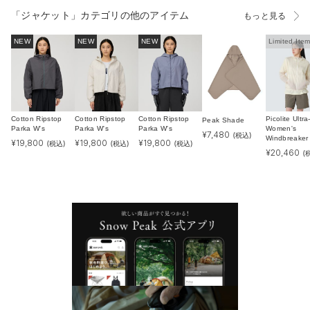
「ジャケット」カテゴリの他のアイテム
もっと見る
NEW
NEW
NEW
Limited Ite
Cotton Ripstop
Cotton Ripstop
Cotton Ripstop
Picolite Ultra
Peak Shade
Parka W's
Parka W's
Parka W's
Women's
¥
7,480
(税込)
Windbreaker
¥
19,800
¥
19,800
¥
19,800
(税込)
(税込)
(税込)
¥
20,460
(