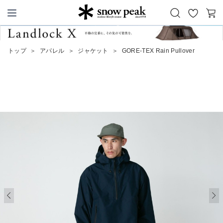
お
カ
Snow Peak
気
ー
に
ト
トップ
＞
アパレル
＞
ジャケット
＞
GORE-TEX Rain Pullover
入
り