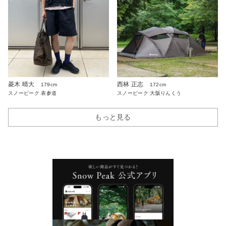
菱木 晴大
西林 正志
179cm
172cm
スノーピーク 表参道
スノーピーク 大阪りんくう
もっと見る