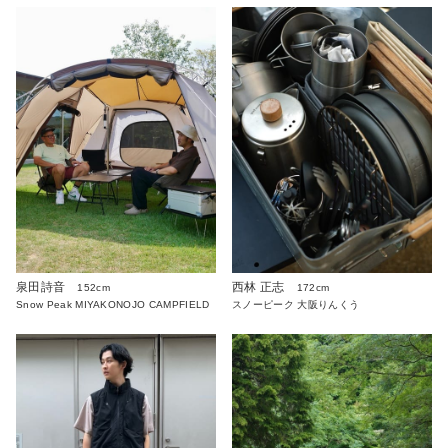
泉田詩音
西林 正志
152cm
172cm
Snow Peak MIYAKONOJO CAMPFIELD
スノーピーク 大阪りんくう