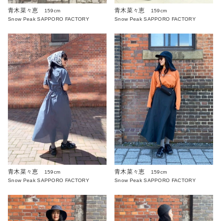
青木菜々恵
青木菜々恵
159cm
159cm
Snow Peak SAPPORO FACTORY
Snow Peak SAPPORO FACTORY
青木菜々恵
青木菜々恵
159cm
159cm
Snow Peak SAPPORO FACTORY
Snow Peak SAPPORO FACTORY