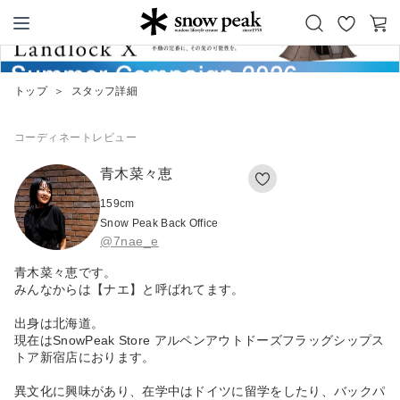
お
カ
Snow Peak
気
ー
に
ト
トップ
＞
スタッフ詳細
入
り
コーディネート
レビュー
青木菜々恵
159
cm
Snow Peak Back Office
@7nae_e
青木菜々恵です。
みんなからは【ナエ】と呼ばれてます。
出身は北海道。
現在はSnowPeak Store アルペンアウトドーズフラッグシップス
トア新宿店におります。
異文化に興味があり、在学中はドイツに留学をしたり、バックパ