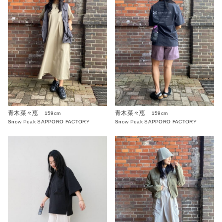
青木菜々恵
青木菜々恵
159cm
159cm
Snow Peak SAPPORO FACTORY
Snow Peak SAPPORO FACTORY