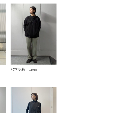
沢本明莉
160cm