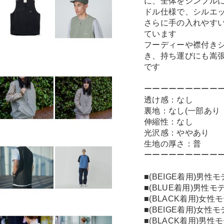
に、全体をシンプル
ドル仕様で、シルエ
さらに手の入れやす
ています
フーディーや襟付き
き、持ち運びにも嵩
です
ーーーーーーーーー
透け感：なし
裏地：なし(一部あり
伸縮性：なし
光沢感：ややあり
生地の厚さ：普
ーーーーーーーーー
■(BEIGE着用)男性
■(BLUE着用)男性モ
■(BLACK着用)女性
■(BEIGE着用)女性モ
■(BLACK着用)男性モ