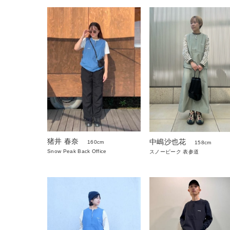
猪井 春奈
中嶋沙也花
160cm
158cm
Snow Peak Back Office
スノーピーク 表参道