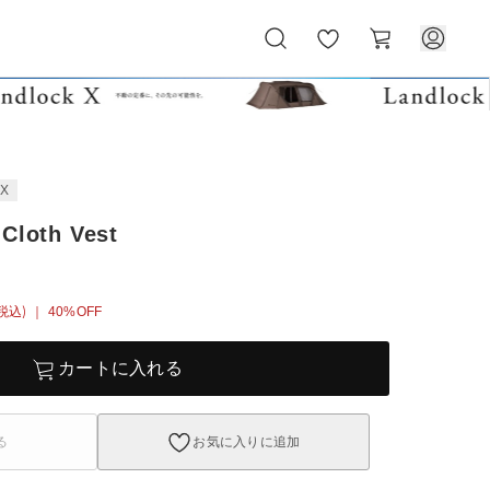
お
カ
気
ー
に
ト
入
り
EX
 Cloth Vest
税込)
｜ 40%OFF
カートに入れる
る
お気に入りに追加