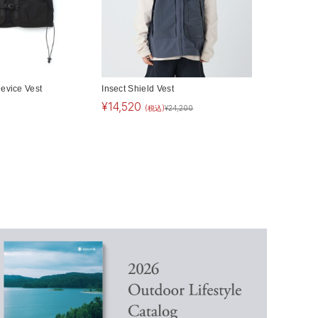
evice Vest
Insect Shield Vest
¥
14,520
(税込)
¥
24,200