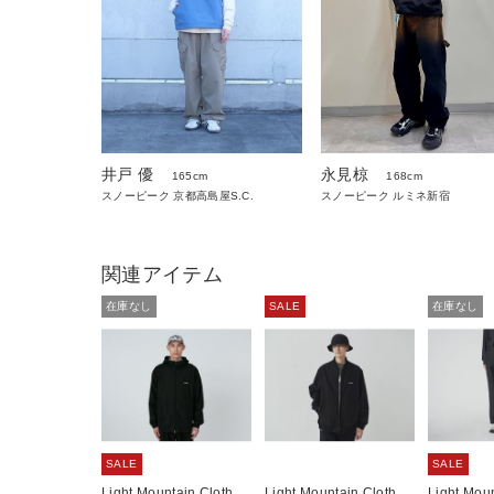
井戸 優
永見椋
165cm
168cm
スノーピーク 京都高島屋S.C.
スノーピーク ルミネ新宿
関連アイテム
在庫なし
SALE
在庫なし
SALE
SALE
Light Mountain Cloth
Light Mountain Cloth
Light Moun