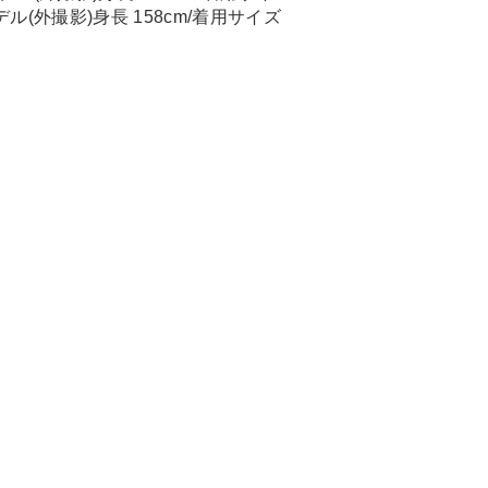
デル(外撮影)身長 158cm/着用サイズ