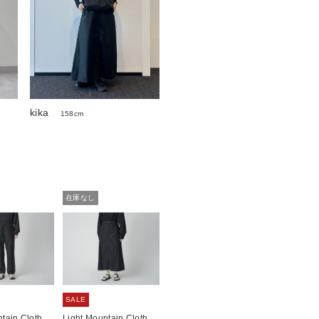
kika
158cm
在庫なし
SALE
tain Cloth
Light Mountain Cloth