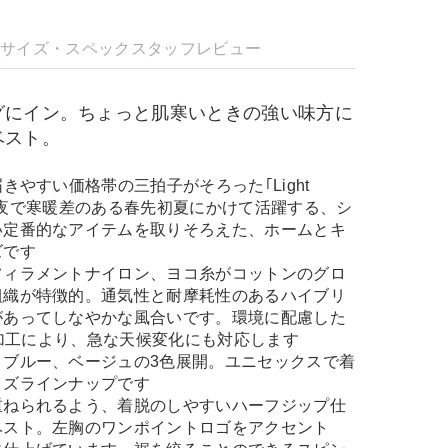
明
サイズ・スペック
スタッフレビュー
グにイン。ちょっと肌寒いときの強い味方に
ベスト。
きやすい価格帯の三拍子がそろった｢Light
th｣。昼夜で寒暖差のある春先初夏にかけて活躍する、シ
い定番的なアイテムを取りそろえた、ホームとキ
ズです
フィラメントナイロン、ヨコ糸がコットンのグロ
組織が特徴的。通気性と耐摩耗性のあるハイブリ
があってしなやかな風合いです。環境に配慮した
撥水加工により、急な天候変化にも対応します
、ブルー、ベージュの3色展開。ユニセックスで着
イズラインナップです
重ねられるよう、着脱のしやすいハーフジップ仕
ベスト。左胸のワンポイントロゴをアクセント