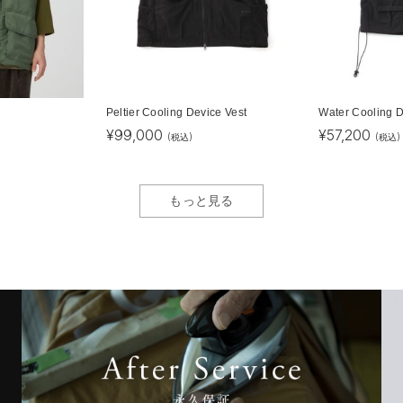
Peltier Cooling Device Vest
Water Cooling D
¥
99,000
¥
57,200
(税込)
(税込)
もっと見る