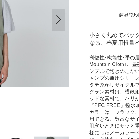
商品説
小さく丸めてバッ
なる、春夏用軽量
利便性･機能性･手の届
Mountain Clo
ンプルで飽きのこな
ャンプの兼用シリー
タテ糸がリサイクル
グラン素材は、横畝
ッドな素材で、ハリ
『PFC FREE』
カラーは、ブラック
用できる、豊富なサ
肌寒いときにサッと
様にしたノーカラー