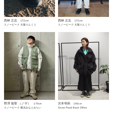
西林 正志
西林 正志
172cm
172cm
スノーピーク 大阪りんくう
スノーピーク 大阪りんくう
沢本明莉
野澤 龍聖 （ノザ）
160cm
170cm
Snow Peak Back Office
スノーピーク 横浜みなとみらい