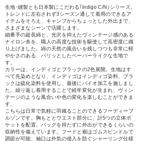
生地･縫製とも日本製にこだわる｢Indigo C/N｣シリーズ。
トレンドに左右されず3シーズン通して着用のできるア
イテムをそろえ、キャンプからちょっとした外出まで、
さまざまなシーンで活躍します。
細番手の超長綿と、光沢を抑えたヴィンテージ感のある
ナイロン糸を、職人の高度な技術を駆使して高密度に織
り上げました。綿の天然の風合いを残しつつも非常に軽
やかさのある、パリッとしたペーパーライクな生地で
す。
カラーは、インディゴとブラックの2色展開。生地はす
べて先染めとなり、インディゴはインディゴ染料、ブラ
ックは硫化染料を使用し、最後にバイオ加工を施しまし
た。繰り返し着用することで経年変化が生まれ、ヴィン
テージのような風合いや色の変化を楽しむことができま
す。
こちらは日常で気軽に羽織ることのできるフーディーブ
ルゾンです。胸もととウエスト部分に、計5つの立体ポ
ケットを配置。バッグを持たずに外出ができるくらいの
収納性を備えています。フードと裾はゴムスピンドルで
調節が可能。袖口は外気の侵入を防ぐシャーリング仕様