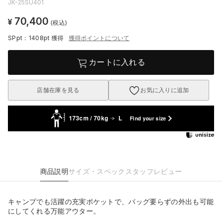
JK-25SU401
70,400
¥
(税込)
SPpt：1408pt
獲得
獲得ポイントについて
カートに入れる
店舗在庫を見る
お気に入りに追加
173cm / 70kg
L
Find your size
商品説明
サイズ・スペック
スタッフレビュー
キャンプでも活躍の充実ポケットで、バッグ要らずの外出も可能
にしてくれる万能アウター。