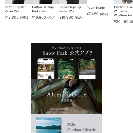
Cotton Ripstop
Cotton Ripstop
Cotton Ripstop
Picolite Ultra
Peak Shade
Parka W's
Parka W's
Parka W's
Women's
¥
7,480
(税込)
Windbreaker
¥
19,800
¥
19,800
¥
19,800
(税込)
(税込)
(税込)
¥
20,460
(