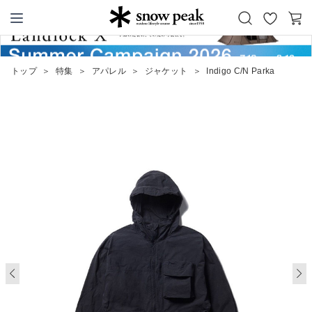
お
カ
Snow Peak
気
ー
に
ト
トップ
＞
特集
＞
アパレル
＞
ジャケット
＞
Indigo C/N Parka
入
り