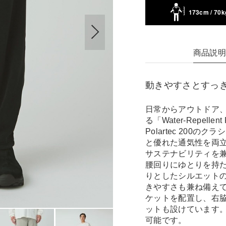
173cm / 70k
商品説
動きやすさとすっ
日常からアウトドア
る「Water-Repel
Polartec 20
と優れた通気性を両立
サステナビリティを
腰回りにゆとりを持
りとしたシルエット
きやすさも兼ね備え
ケットを配置し、右
ットも設けています
可能です。