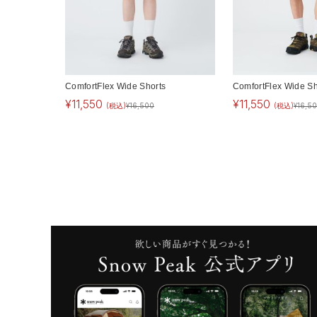
ComfortFlex Wide Shorts
ComfortFlex Wide Sh
¥
11,550
¥
11,550
(税込)
¥
16,500
(税込)
¥
16,5