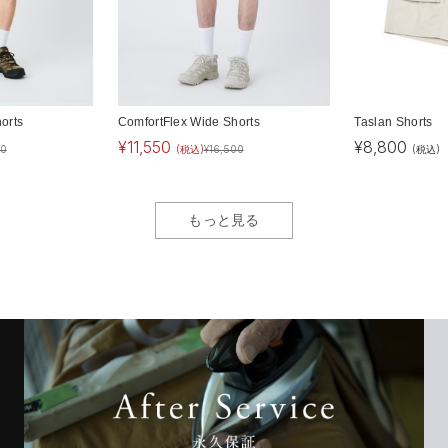
orts
ComfortFlex Wide Shorts
Taslan Shorts
¥
11,550
¥
8,800
00
(税込)
¥
16,500
(税込)
もっと見る