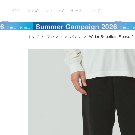
ギア
メンズ
ウィメンズ
キッズ
フード
トップ
＞
アパレル
＞
パンツ
＞
Water-Repellent Fleece P