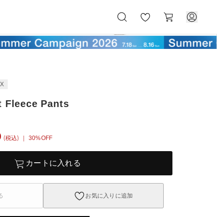
お
カ
気
ー
に
ト
入
り
EX
t Fleece Pants
0
(税込)
｜ 30%OFF
カートに入れる
る
お気に入りに追加