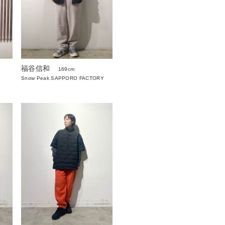
福谷信和
169cm
Snow Peak SAPPORO FACTORY