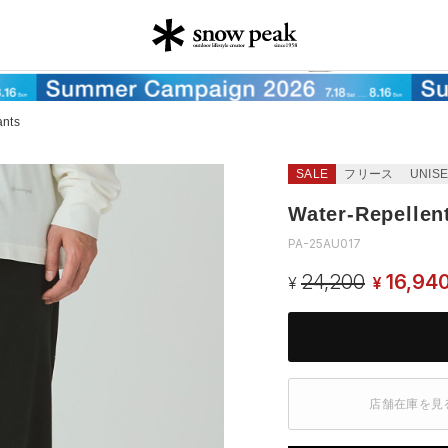
ants
SALE
フリース
UNIS
Water-Repellen
PA-25AU017
24,200
16,94
¥
¥
店舗在庫を見