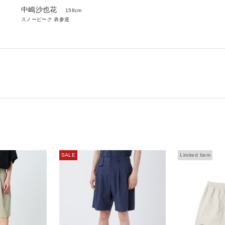
中嶋沙也花
158cm
スノーピーク 表参道
SALE
Limited Item