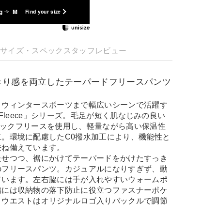
g
M
Find your size
明
サイズ・スペック
スタッフレビュー
きり感を両立したテーパードフリースパンツ
、ウィンタースポーツまで幅広いシーンで活躍す
lent Fleece」シリーズ。毛足が短く肌なじみの良い
0のクラシックフリースを使用し、軽量ながら高い保温性
。環境に配慮したC0撥水加工により、機能性と
兼ね備えています。
たせつつ、裾にかけてテーパードをかけたすっき
のフリースパンツ。カジュアルになりすぎず、動
ています。左右脇には手が入れやすいウォームポ
脇には収納物の落下防止に役立つファスナーポケ
。ウエストはオリジナルロゴ入りバックルで調節