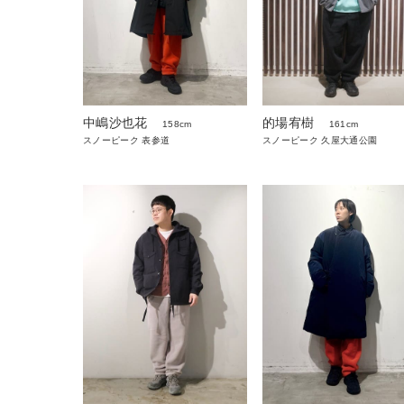
中嶋沙也花
的場宥樹
158cm
161cm
スノーピーク 表参道
スノーピーク 久屋大通公園